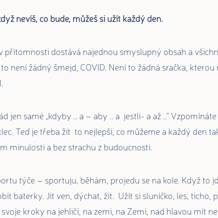
když nevíš, co bude, můžeš si užít každý den.
í v přítomnosti dostává najednou smyslupný obsah a všich
 to není žádný šmejd, COVID. Není to žádná sračka, kterou
.
d jen samé „kdyby .. a – aby .. a jestli- a až ..“ Vzpomíná
lec. Teď je třeba žít to nejlepší, co můžeme a každý den tak
tím minulosti a bez strachu z budoucnosti.
portu týče – sportuju, běhám, projedu se na kole. Když to 
t baterky. Jít ven, dýchat, žít. Užít si sluníčko, les, ticho, 
it svoje kroky na jehličí, na zemi, na Zemi, nad hlavou mít n