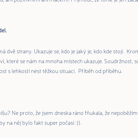
el.
á dvě strany. Ukazuje se, kdo je jaký je, kdo kde stojí. Kr
tví, které se nám na mnoha místech ukazuje. Soudržnost, sol
st s lehkostí nést těžkou situaci. Příběh od příběhu.
íšu? Ne proto, že jsem dneska ráno fňukala, že nepoběžím
y na něj bylo fakt super počasí :)).