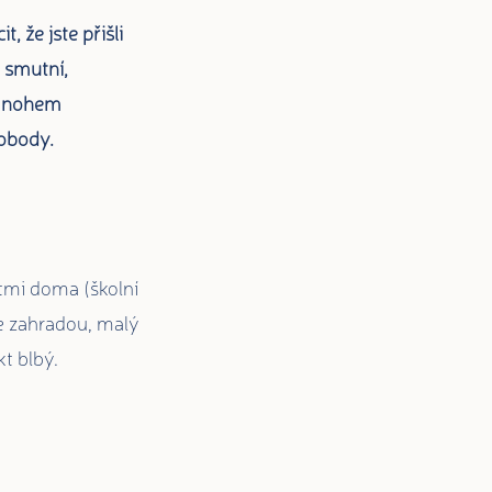
t, že jste přišli
, smutní,
 mnohem
vobody.
tmi doma (školní
se zahradou, malý
t blbý.