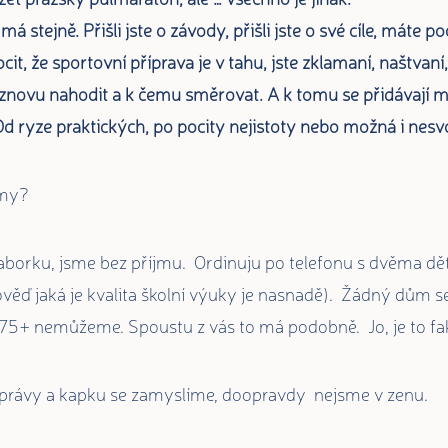
má stejně. Přišli jste o závody, přišli jste o své cíle, máte poci
cit, že sportovní příprava je v tahu, jste zklamaní, naštvaní
e znovu nahodit a k čemu směrovat. A k tomu se přidávají
 Od ryze praktických, po pocity nejistoty nebo možná i nes
 my?
borku, jsme bez příjmu. Ordinuju po telefonu s dvěma dě
věď jaká je kvalita školní výuky je nasnadě). Žádný dům 
75+ nemůžeme. Spoustu z vás to má podobně. Jo, je to fak
zprávy a kapku se zamyslíme, doopravdy nejsme v zenu.