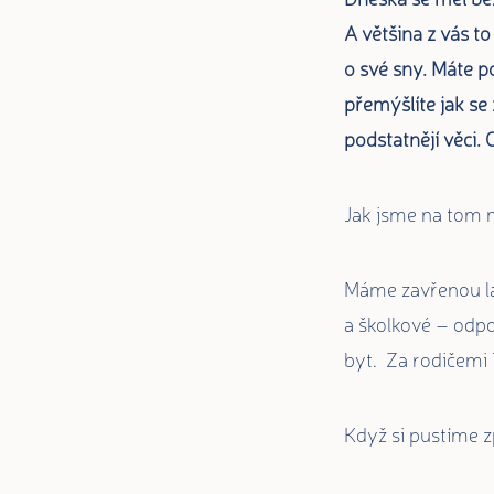
A většina z vás to 
o své sny. Máte po
přemýšlíte jak s
podstatnějí věci.
Jak jsme na tom
Máme zavřenou la
a školkové – odpo
byt. Za rodičemi 
Když si pustíme 