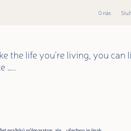
O nás
Slu
ke the life you’re living, you can 
e …..
et pražský půlmaraton, ale … všechno je jinak.