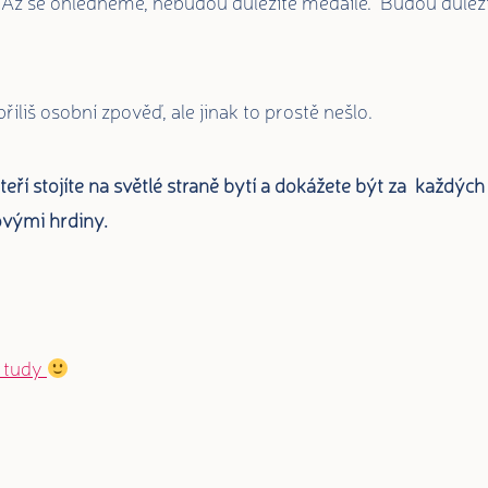
 Až se ohlédneme, nebudou důležité medaile. Budou důležit
íliš osobní zpověď, ale jinak to prostě nešlo.
eří stojíte na světlé straně bytí a dokážete být za každých
vými hrdiny.
B tudy