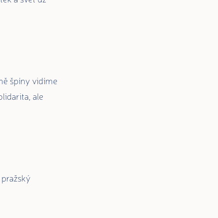
omě špíny vidíme
idarita, ale
 pražský