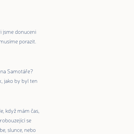
ni jsme donuceni
 musíme porazit.
te na Samotáře?
, jako by byl ten
jde, když mám čas,
probouzející se
ebe, slunce, nebo