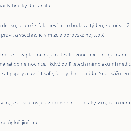
padly hračky do kanálu.
depku, protože fakt nevím, co bude za týden, za měsíc, že
pravit a všechno je v mlze a obrovské nejistotě.
tra. Jestli zaplatíme nájem. Jestli neonemocní moje mamin
máhat do nemocnice. I když po 11 letech mimo akutní medi
psat papíry a uvařit kafe, šla bych moc ráda. Nedokážu jen 
evím, jestli si letos ještě zazávodím – a taky vím, že to nen
emu úplně jinému.