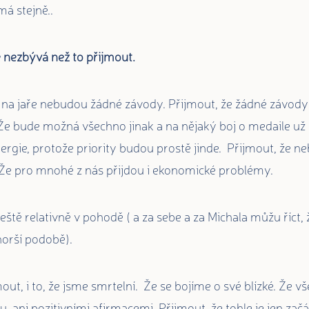
má stejně..
le nezbývá než to přijmout.
s na jaře nebudou žádné závody. Přijmout, že žádné závod
e bude možná všechno jinak a na nějaký boj o medaile už 
energie, protože priority budou prostě jinde. Přijmout, že
Že pro mnohé z nás přijdou i ekonomické problémy.
eště relativně v pohodě ( a za sebe a za Michala můžu říct, 
horší podobě).
jmout, i to, že jsme smrtelní. Že se bojíme o své blízké. Že 
, ani pozitivními afirmacemi. Přijmout, že tohle je jen začá