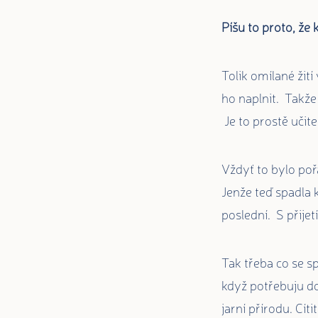
Píšu to proto, že 
Tolik omílané žit
ho naplnit. Takže
Je to prostě učitel
Vždyť to bylo pořá
Jenže teď spadla k
poslední. S přije
Tak třeba co se s
když potřebuju dobí
jarní přírodu. Cít