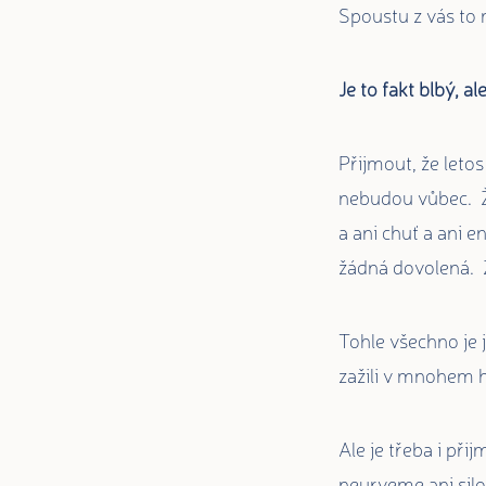
Spoustu z vás to 
Je to fakt blbý, a
Přijmout, že leto
nebudou vůbec. Ž
a ani chuť a ani 
žádná dovolená. 
Tohle všechno je j
zažili v mnohem 
Ale je třeba i při
neurveme ani silou