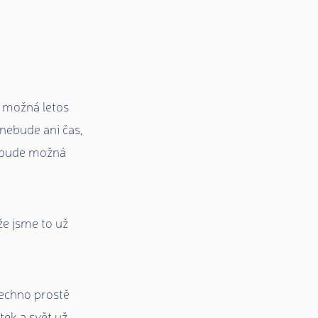
y možná letos
nebude ani čas,
 nebude možná
že jsme to už
všechno prostě
tek a svět už