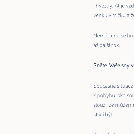
i hvězdy. Ať je v
venku v tričku a ž
Nemá cenu se hrou
až další rok.
Sněte. Vaše sny v
Současná situace 
k pohybu jako sou
slouží, že můžeme
stačí být.