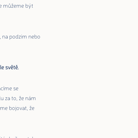
, že můžeme být
ď, na podzim nebo
e světě.
acíme se
u za to, že nám
íme bojovat, že