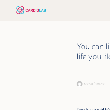
You can li
life you lik
Michal Štefanič
Dneska se měl běž