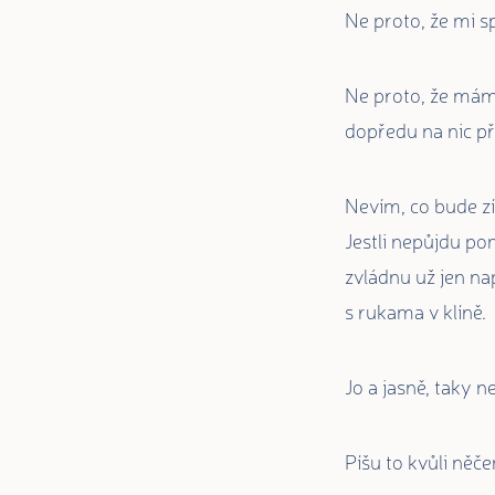
Ne proto, že mi s
Ne proto, že mám 
dopředu na nic při
Nevím, co bude zí
Jestli nepůjdu po
zvládnu už jen na
s rukama v klíně.
Jo a jasně, taky n
Píšu to kvůli něč