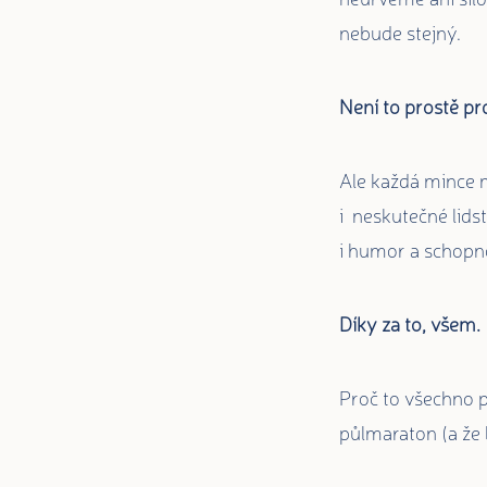
nebude stejný.
Není to prostě prd
Ale každá mince m
i neskutečné lids
i humor a schopno
Díky za to, všem.
Proč to všechno p
půlmaraton (a že b