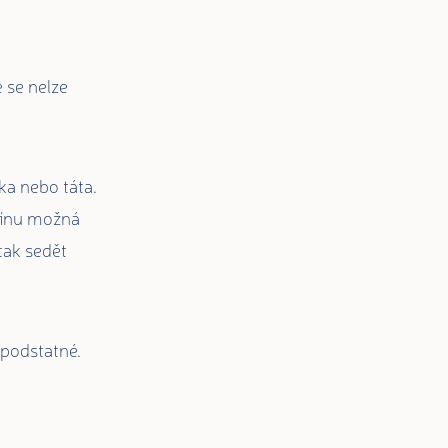
 se nelze
ka nebo táta.
cínu možná
tak sedět
í podstatné.