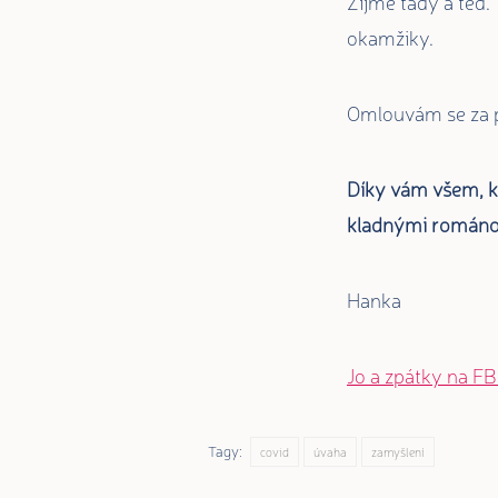
Žijme tady a teď.
okamžiky.
Omlouvám se za př
Díky vám všem, kt
kladnými románo
Hanka
Jo a zpátky na F
Tagy:
covid
úvaha
zamyšlení