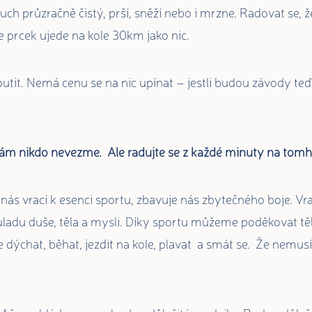
zduch průzračně čistý, prší, sněží nebo i mrzne. Radovat se
e prcek ujede na kole 30km jako nic.
tit. Nemá cenu se na nic upínat – jestli budou závody te
ám nikdo nevezme. Ale radujte se z každé minuty na tomhl
nás vrací k esenci sportu, zbavuje nás zbytečného boje. Vr
ladu duše, těla a mysli. Díky sportu můžeme poděkovat těl
 dýchat, běhat, jezdit na kole, plavat a smát se. Že nemus