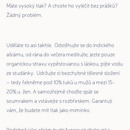
Máte vysoký tlak? A chcete ho vyléčit bez prášků?
Žádný problém.
Uděláte to asi takhle. Odstěhujte se do indického
ašrámu, od rána do večera meditujte, jezte pouze
organickou stravu vypěstovanou s láskou, pijte vodu
ze studánky. Udržujte si bezchybné tělesné složení
– tedy řekněme pod 10% tuků u mužů a mezi 15-
20% u žen. A samozřejmě choďte spát se
soumrakem a vstávejte s rozbřeskem. Garantuji
vám, že budete mít tlak jako miminko.
Podobně jako ašrám bude fungovat chaloupka