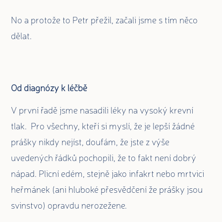
No a protože to Petr přežil, začali jsme s tím něco
dělat.
Od diagnózy k léčbě
V první řadě jsme nasadili
léky na vysoký krevní
tlak. Pro všechny, kteří si myslí, že je lepší žádné
prášky nikdy nejíst, doufám, že jste z výše
uvedených řádků pochopili, že to fakt není dobrý
nápad. Plicní edém, stejně jako infakrt nebo mrtvici
heřmánek (ani hluboké přesvědčení že prášky jsou
svinstvo) opravdu nerozežene.