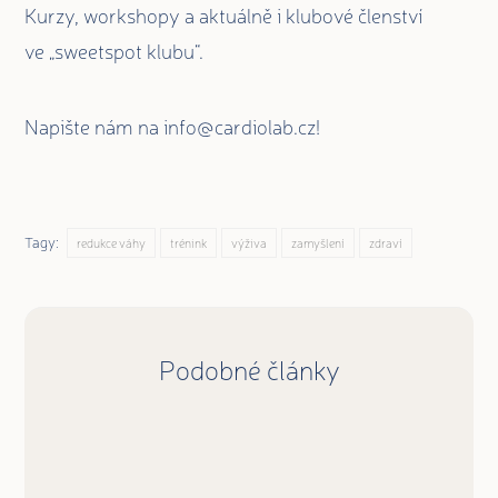
Kurzy, workshopy a aktuálně i klubové členství
ve „sweetspot klubu“.
Napište nám na info@cardiolab.cz!
Tagy:
redukce váhy
trénink
výživa
zamyšlení
zdraví
Podobné články