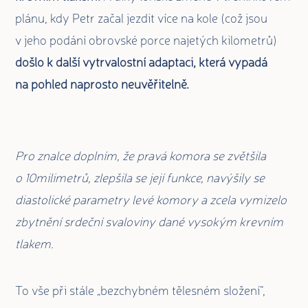
plánu, kdy Petr začal jezdit více na kole (což jsou
v jeho podání obrovské porce najetých kilometrů)
došlo k další vytrvalostní adaptaci, která vypadá
na pohled naprosto neuvěřitelně.
Pro znalce doplním, že
pravá komora se zvětšila
o 10milimetrů, zlepšila se její funkce, navýšily se
diastolické parametry levé komory a zcela vymizelo
zbytnění srdeční svaloviny dané vysokým krevním
tlakem.
To vše při stále „bezchybném tělesném složení“,