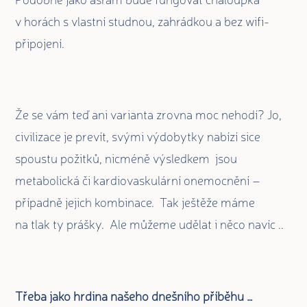
v horách s vlastní studnou, zahrádkou a bez wifi-
připojení.
Že se vám teď ani varianta zrovna moc nehodí? Jo,
civilizace je prevít, svými výdobytky nabízí sice
spoustu požitků, nicméně výsledkem jsou
metabolická či kardiovaskulární onemocnění –
případně jejich kombinace. Tak ještěže máme
na tlak ty prášky. Ale můžeme udělat i něco navíc ..
Třeba jako hrdina našeho dnešního příběhu …