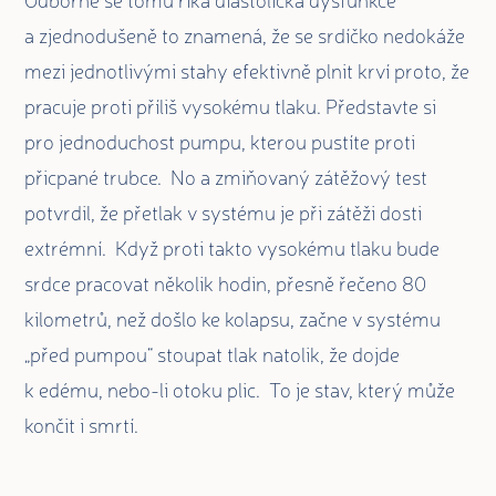
a zjednodušeně to znamená, že se srdíčko nedokáže
mezi jednotlivými stahy efektivně plnit krví proto, že
pracuje proti příliš vysokému tlaku. Představte si
pro jednoduchost pumpu, kterou pustíte proti
přicpané trubce. No a zmiňovaný zátěžový test
potvrdil, že přetlak v systému je při zátěži dosti
extrémní. Když proti takto vysokému tlaku bude
srdce pracovat několik hodin, přesně řečeno 80
kilometrů, než došlo ke kolapsu, začne v systému
„před pumpou“ stoupat tlak natolik, že dojde
k edému, nebo-li otoku plic. To je stav, který může
končit i smrtí.