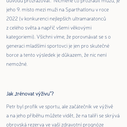
jeho 9. místo mezi muži na Sparthatlonu v roce
2022 (v konkurenci nejlepších ultramaratonců
z celého světa a napříč všemi věkovými
kategoriemi). Všichni víme, že porovnávat se s o
generaci mladšími sportovci je jen pro skutečné
borce a tento výsledek je důkazem, že nic není
nemožné.
Jak „trénovat výživu“?
Petr byl profík ve sportu, ale začátečník ve výživě
a na jeho příběhu můžete vidět, že na talíři se skrývá
obrovská rezerva ve vaší zdravotní prognóze