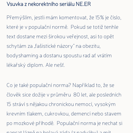
Vsuvka z nekorektního seriálu NE.ER
Přemýšlím, jestli mám komentovat, že 15% je číslo,
které je v populační normě. Pokud se totiž tenhle
text dostane mezi širokou veřejnost, asi to opět
schytám za „fašistické názory“ na obezitu,
bodyshaming a dostanu spoustu rad ať vrátím
lékařský diplom. Ale nešť.
Co je také populační norma? Například to, že se
člověk sice dožije v průměru 80 let, ale posledních
15 stráví s nějakou chronickou nemocí, vysokým
krevním tlakem, cukrovkou, demencí nebo stavem
po mozkové příhodě. Populační norma je nechat si
napsat lázně na bolavá záda (z nadváhy) a mít