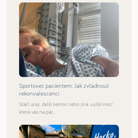
Sportovec pacientem: Jak zvládnout
rekonvalescenci
Stačí úraz, delší nemoc nebo jiná „vyšší moc“,
která vás na pár…