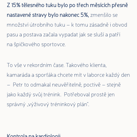
Z 15% tělesného tuku bylo po třech měsících přesně
nastavené stravy bylo nakonec 5%,
zmenšilo se
množství útrobního tuku – k tomu zásadně i obvod
pasu a postava začala vypadat jak se sluší a patří
na špičkového sportovce.
To vše v rekordním čase. Takového klienta,
kamaráda a sporťáka chcete mít v laborce každý den
– Petr to odmakal neuvěřitelně, poctivě – stejně
jako každý svůj trénink. Potřeboval prostě jen
správný „výživový tréninkový plán“.
Kontrola na kardiologii