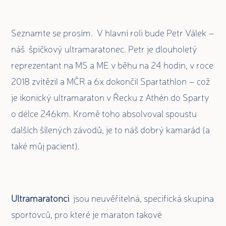
Seznamte se prosím.
V hlavní roli bude Petr Válek –
náš špičkový ultramaratonec. Petr je dlouholetý
reprezentant na MS a ME v běhu na 24 hodin, v roce
2018 zvítězil a MČR a 6x dokončil Spartathlon – což
je ikonický ultramaraton v Řecku z Athén do Sparty
o délce 246km. Kromě toho absolvoval spoustu
dalších šílených závodů, je to náš dobrý kamarád (a
také můj pacient
).
Ultramaratonci
jsou neuvěřitelná, specifická skupina
sportovců, pro které je maraton takové