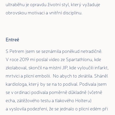
ultraběhu je opravdu životní styl, který vyžaduje
obrovskou motivaci a vnitřní disciplínu.
Entreé
S Petrem jsem se seznámila poněkud netradičně.
V roce 2019 mi poslal video ze Spartathlonu, kde
zkolaboval, skončil na místní JIP, kde vyloučili infarkt,
mrtvici a plicní embolii. No abych to zkrátila. Sháněl
kardiologa, který by se na to podíval. Podívala jsem
se v ordinaci podívala poměrně důkladně (včetně
echa, zátěžového testu a tlakového Holteru)
a vyslovila podezření, že se jednalo o plicní edém při