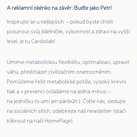
A reklamní okénko na závěr: Buďte jako Petr!
Inspirujte se u nejlepších – pokud byste chtěli
posunout svůj jídelníček, výkonnost a zdraví na vyšší
level, je tu Cardiolab!
Umíme metabolickou flexibilitu, optimalizaci, upravit
váhu, předcházet civilizačním onemocněním.
Pomůžeme řešit metabolické potíže, vysoký krevní
tlak a v prevenci ovládáme na jedna mínus –
na jedničku to umí jen pánbůh:). Čtěte nás, sledujte
na sociálních sítích, odebírejte náš newsletter (stačí
kliknout na naší HomePage)