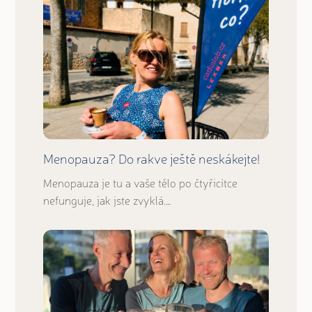
Menopauza? Do rakve ještě neskákejte!
Menopauza je tu a vaše tělo po čtyřicítce
nefunguje, jak jste zvyklá.…