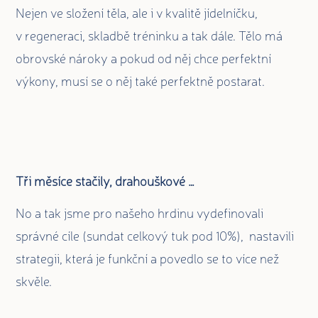
Nejen ve složení těla, ale i v kvalitě jídelníčku,
v regeneraci, skladbě tréninku a tak dále. Tělo má
obrovské nároky a pokud od něj chce perfektní
výkony, musí se o něj také perfektně postarat.
Tři měsíce stačily, drahouškové …
No a tak jsme pro našeho hrdinu vydefinovali
správné cíle (sundat celkový tuk pod 10%), nastavili
strategii, která je funkční a povedlo se to více než
skvěle.