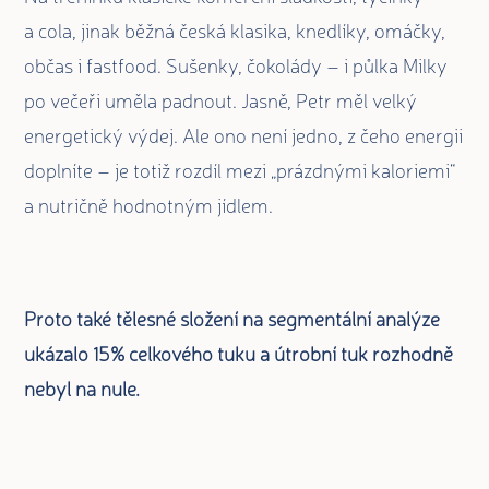
a cola, jinak běžná česká klasika, knedlíky, omáčky,
občas i fastfood. Sušenky, čokolády – i půlka Milky
po večeři uměla padnout. Jasně, Petr měl velký
energetický výdej. Ale ono není jedno, z čeho energii
doplníte – je totiž rozdíl mezi „prázdnými kaloriemi“
a nutričně hodnotným jídlem.
Proto také tělesné složení na segmentální analýze
ukázalo 15% celkového tuku a útrobní tuk rozhodně
nebyl na nule.