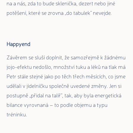
na a nás, zda to bude sklenička, dezert nebo jiné
potěšení, které se zrovna „do tabulek“ nevejde.
Happyend
Závěrem se sluší doplnit, že samozřejmě k žádnému
jojo-efektu nedošlo, množství tuku a léků na tlak má
Petr stále stejné jako po těch třech měsících, co jsme
udělali v jídelníčku společně uvedené změny. Jen si
postupně „přidal na talíř“, tak, aby byla energetická
bilance vyrovnaná – to podle objemu a typu
tréninku.