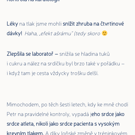
Léky
na tlak jsme mohli
snížit zhruba na čtvrtinové
dávky!
Haha, „efekt ašrámu“ (tedy skoro
Zlepšila se laboratoř –
snížila se hladina tuků
i cukru
a nález na srdíčku byl brzo také v pořádku –
i když tam je cesta vždycky trošku delší.
Mimochodem, po těch šesti letech, kdy ke mně chodí
Petr na pravidelné kontroly, vypadá j
eho srdce jako
srdce atleta, nikoli jako srdce pacienta s vysokým
krevním tlakem.
A díky loňské změně v tréninkovém