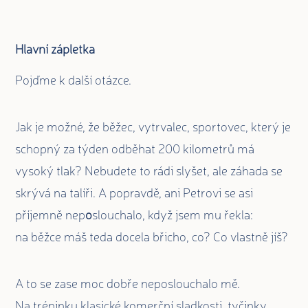
Hlavní zápletka
Pojďme k další otázce.
Jak je možné, že běžec, vytrvalec, sportovec, který je
schopný za týden odběhat 200 kilometrů má
vysoký tlak? Nebudete to rádi slyšet, ale záhada se
skrývá na talíři. A popravdě, ani Petrovi se asi
příjemně nep
o
slouchalo, když jsem mu řekla:
na běžce máš teda docela břicho, co? Co vlastně jíš?
A to se zase moc dobře neposlouchalo mě.
Na tréninku klasické komerční sladkosti, tyčinky