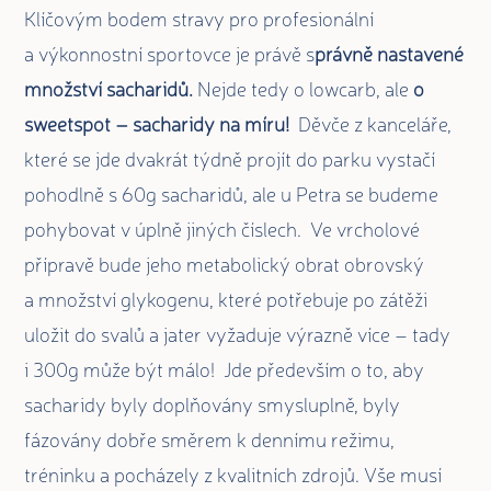
Klíčovým bodem stravy pro profesionální
a výkonnostní sportovce je právě s
právně nastavené
množství sacharidů.
Nejde tedy o lowcarb, ale
o
sweetspot – sacharidy na míru!
Děvče z kanceláře,
které se jde dvakrát týdně projít do parku vystačí
pohodlně s 60g sacharidů, ale u Petra se budeme
pohybovat v úplně jiných číslech. Ve vrcholové
přípravě bude jeho metabolický obrat obrovský
a množství glykogenu, které potřebuje po zátěži
uložit do svalů a jater vyžaduje výrazně více – tady
i 300g může být málo! Jde především o to, aby
sacharidy byly doplňovány smysluplně, byly
fázovány dobře směrem k dennímu režimu,
tréninku a pocházely z kvalitních zdrojů. Vše musí