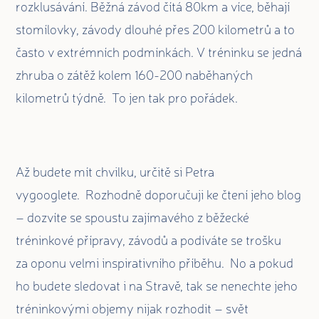
rozklusávání. Běžná závod čítá 80km a více, běhají
stomílovky, závody dlouhé přes 200 kilometrů a to
často v extrémních podmínkách. V tréninku se jedná
zhruba o zátěž kolem 160-200 naběhaných
kilometrů týdně. To jen tak pro pořádek.
Až budete mít chvilku, určitě si Petra
vygooglete. Rozhodně doporučuji ke čtení jeho blog
– dozvíte se spoustu zajímavého z běžecké
tréninkové přípravy, závodů a podíváte se trošku
za oponu velmi inspirativního příběhu. No a pokud
ho budete sledovat i na Stravě, tak se nenechte jeho
tréninkovými objemy nijak rozhodit – svět