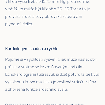
v klidu vyšší třeba o 10-15 mm Hg proti normě,
v zátěži to může být klidně o 30-40 Torr a to je
pro vaše srdce a cévy obrovská zátěž a z ní
plynoucí riziko.
Kardiologem snadno a rychle
Pojďme si v rychlosti vysvětlit, jak může nastat obří
průser a vraťme se ke zmiňovaným indiciím.
Echokardiografie (ultrazvuk srdce) potvrdila, že kvůli
vysokému krevnímu tlaku je zesílená srdeční stěna
a zhoršená funkce srdečního svalu.
Odborně se tomu říká diastolická dysfunkce