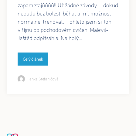
zapametajůůůů!! Už žádné závody – dokud
nebudu bez bolesti běhat a mít možnost
normálně trénovat. Tohleto jsem si loni
v říjnu po pochodovém cvičení Malevil-
Ještěd odpřísáhla. Na holý...
Celý článek
Hanka Štefaničová