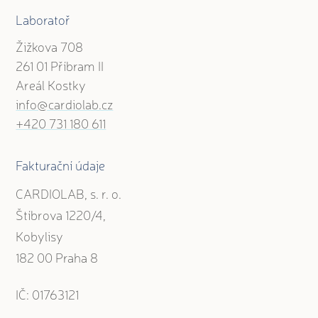
Laboratoř
Žižkova 708
261 01 Příbram II
Areál Kostky
info@cardiolab.cz
+420 731 180 611
Fakturační údaje
CARDIOLAB, s. r. o.
Štíbrova 1220/4,
Kobylisy
182 00 Praha 8
IČ: 01763121