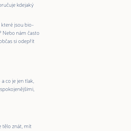
oručuje kdejaký
které jsou bio-
r? Nebo nám často
 občas si odepřít
 co je jen tlak,
spokojenějšími,
 tělo znát, mít