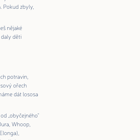
a. Pokud zbyly,
neš nějaké
 daly děti
ch potravin,
kosový ořech
i máme dát lososa
, od „obyčejného“
(Oura, Whoop,
Elonga),