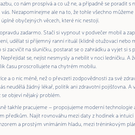
zbu, co nám prospívá a co už ne, a případně se poradit s 
a vás. Nezapomínejme ale na to, že tohle všechno můžeme 
úplně obyčejných věcech, které nic nestojí.
u opravdu zadarmo. Stačí si vypnout v podvečer mobil a za
í, udělat si příjemný ranní rituál (klidně otužovací nebo m
si zacvičit na sluníčku, postarat se o zahrádku a vyjet si s p
 Nepřejídat se, nejíst nesmysly a nebílit v noci ledničku. A ž
lik času proscrollujete na chytrém mobilu.
íce a o nic méně, než o převzetí zodpovědnosti za své zdrav
ás neudělá žádný lékař, politik ani zdravotní pojišťovna. A v
ž se objeví nějaký problém.
sně takhle pracujeme – propojujeme moderní technologie a
m předkům. Najít rovnováhu mezi daty z hodinek a intuicí 
zorem a prostým vnímáním hladu, mezi tréninkovým plán