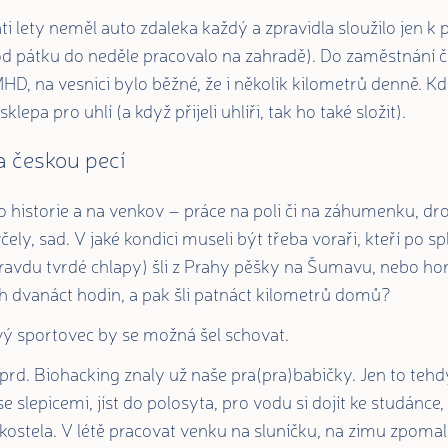
ti lety neměl auto zdaleka každý a zpravidla sloužilo jen k
od pátku do neděle pracovalo na zahradě). Do zaměstnání či
MHD, na vesnici bylo běžné, že i několik kilometrů denně. K
klepa pro uhlí (a když přijeli uhlíři, tak ho také složit).
a českou pecí
o historie a na venkov – práce na poli či na záhumenku, d
včely, sad. V jaké kondici museli být třeba voraři, kteří po s
ravdu tvrdé chlapy) šli z Prahy pěšky na Šumavu, nebo horní
h dvanáct hodin, a pak šli patnáct kilometrů domů?
vý sportovec by se možná šel schovat.
rd. Biohacking znaly už naše pra(pra)babičky. Jen to tehd
se slepicemi, jíst do polosyta, pro vodu si dojít ke studánce,
o kostela. V létě pracovat venku na sluníčku, na zimu zpomal