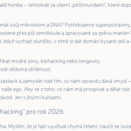
alší honba – tentokrát za všemi „pičičmundami“, které dop
nát svůj mikrobiom a DNA? Potřebujeme superpotraviny, 
dovezené přes půl zeměkoule a zpracované za zpěvu mante
ít, když vychází sluníčko, v zimě si dát domácí kysané zelí a
kat modré zóny, biohacking nebo longevity.
stě vědomá střídmost.
astavit a zamyslet nad tím, co nám opravdu dává smysl – a
naše ego. Aby se z toho, co nám má prospívat a dělat nás 
 závod. Jen s jinými kulisami.
ohacking“ pro rok 2026
a. Myslím, že je fajn využívat chytrá řešení, naučit se svoje