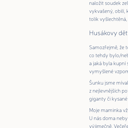
naložit soudek ze
vykvašený, obilí, 
tolik vyšlechtěná,
Husákovy děti
Samozřejmě, že to
co tehdy bylo/neb
a jaká byla kupní 
vymyšlené vzpom
Šunku jsme mívali
z nejlevnějších p
giganty či kysané
Moje maminka vždy
U nás doma nebyl
výjimečně. Večeře