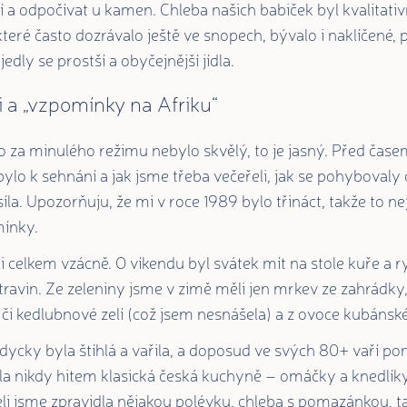
lí a odpočívat u kamen. Chleba našich babiček byl kvalitativ
které často dozrávalo ještě ve snopech, bývalo i naklíčené,
 jedly se prostší a obyčejnější jídla.
 a „vzpomínky na Afriku“
 za minulého režimu nebylo skvělý, to je jasný. Před časem
ylo k sehnání a jak jsme třeba večeřeli, jak se pohybovaly
síla. Upozorňuju, že mi v roce 1989 bylo třináct, takže to n
ínky.
 celkem vzácně. O víkendu byl svátek mít na stole kuře a ryb
otravin. Ze zeleniny jsme v zimě měli jen mrkev ze zahrádky
 či kedlubnové zelí (což jsem nesnášela) a z ovoce kubáns
cky byla štíhlá a vařila, a doposud ve svých 80+ vaří po
a nikdy hitem klasická česká kuchyně – omáčky a knedlíky
li jsme zpravidla nějakou polévku, chleba s pomazánkou, ta