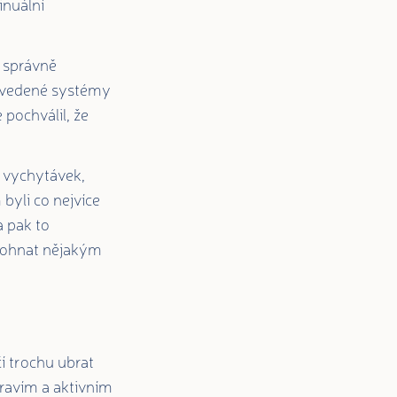
inuální
é správně
uvedené systémy
 pochválil, že
, vychytávek,
byli co nejvíce
a pak to
 dohnat nějakým
í trochu ubrat
dravím a aktivním