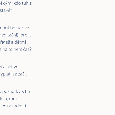
někým, kdo tuhle
stavět
pnout ho až dvě
editační), projít
řáteli a dětmi
e na to není čas?
í a aktivní
yplatí se začít
 poznatky s tím,
těla, mezi
em a radostí