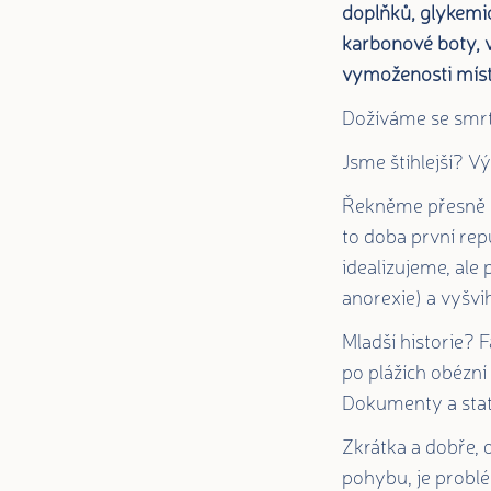
doplňků, glykemi
karbonové boty, v
vymoženosti místo
Dožíváme se smrt
Jsme štíhlejší? V
Řekněme přesně př
to doba první repu
idealizujeme, ale
anorexie) a vyšvi
Mladší historie? 
po plážích obézní 
Dokumenty a stat
Zkrátka a dobře, 
pohybu, je problé