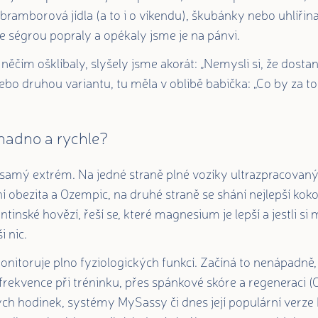
 bramborová jídla (a to i o víkendu), škubánky nebo uhlířin
se ségrou popraly a opékaly jsme je na pánvi.
něčím ošklíbaly, slyšely jsme akorát: „Nemysli si, že dosta
nebo druhou variantu, tu měla v oblibě babička: „Co by za to
nadno a rychle?
to samý extrém. Na jedné straně plné vozíky ultrazpracovaný
í obezita a Ozempic, na druhé straně se shání nejlepší ko
ntinské hovězí, řeší se, které magnesium je lepší a jestli s
i nic.
onitoruje plno fyziologických funkcí. Začíná to nenápadně
frekvence při tréninku, přes spánkové skóre a regeneraci 
ch hodinek, systémy MySassy či dnes její populární verze 