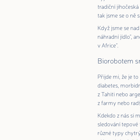
tradiční jihočeská
tak jsme se o ně 
Když jsme se nad 
náhradní jídlo“, a
v Africe“.
Biorobotem s
Přijde mi, že je 
diabetes, morbidn
z Tahiti nebo arge
z farmy nebo radš
Kdekdo z nás si m
sledování tepové 
různé typy chytrý