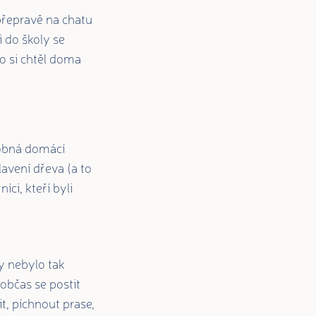
 přepravě na chatu
 do školy se
do si chtěl doma
robná domácí
plavení dřeva (a to
ci, kteří byli
y nebylo tak
 občas se postit
it, píchnout prase,