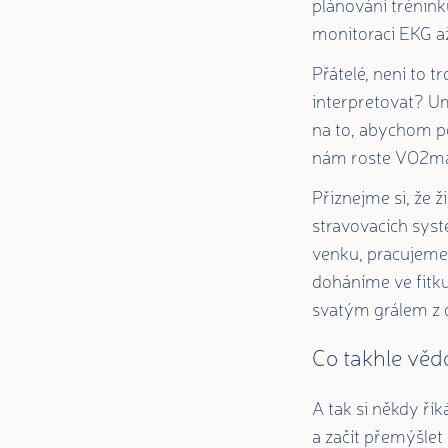
plánování trénink
monitoraci EKG až
Přátelé, není to 
interpretovat? U
na to, abychom po
nám roste VO2max
Přiznejme si, že 
stravovacích syst
venku, pracujeme 
doháníme ve fitk
svatým grálem z 
Co takhle vě
A tak si někdy ří
a začít přemýšlet