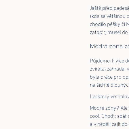
Ještě před padesá
(kde se většinou 
chodilo pěšky či 
zatopit, musel do s
Modrá zóna z
Půjdeme-li více d
zvířata, zahrada, 
byla práce pro op
na šichtě dlouhýc
Leckterý vrcholo
Modré zóny? Ale p
cool. Chodit spát 
a v neděli zajít d