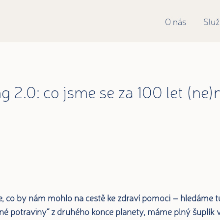
O nás
Slu
 2.0: co jsme se za 100 let (ne)n
 co by nám mohlo na cestě ke zdraví pomoci – hledáme tu 
né potraviny“ z druhého konce planety, máme plný šuplík 