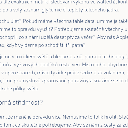
u dle exaktních metrik (sledování výkonu ve wattech), kont
 po trvalý záznam glykémie či teploty tělesného jádra.
trochu úlet? Pokud máme všechna tahle data, umíme je tak
míme to opravdu využít? Potřebujeme skutečně všechny 
chopili, co s námi udělá deset piv za večer? Aby nás Apple
, když vyjdeme po schodišti tři patra?
žijeme v toxickém světě a hledáme z něj pomocí technologií
émů a výživových doplňků cestu ven. Místo toho, abychom 
v open spacech, místo fyzické práce sedíme za volantem, 
u, jíme průmyslově zpracované potraviny a snažíme se to
druhé půlky světa.
domá střídmost?
kám, že méně je opravdu více. Nemusíme to tolik hrotit. Stač
 o tom, co skutečně potřebujeme. Aby se nám z cesty za z