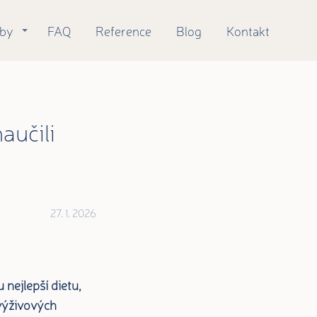
žby
FAQ
Reference
Blog
Kontakt
aučili
27. 1. 2026
nejlepší dietu,
výživových