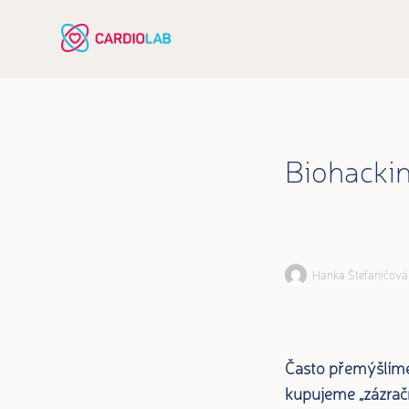
Biohacking
Hanka Štefaničová
Často přemýšlíme,
kupujeme „zázrač