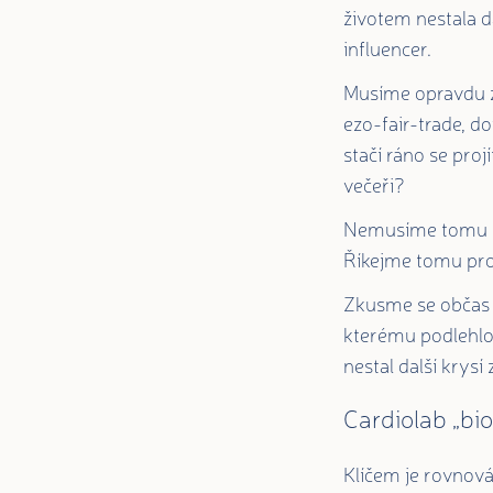
životem nestala d
influencer.
Musíme opravdu z
ezo-fair-trade, 
stačí ráno se proj
večeři?
Nemusíme tomu ří
Říkejme tomu pro
Zkusme se občas z
kterému podlehlo 
nestal další krysí
Cardiolab „bi
Klíčem je rovnováh