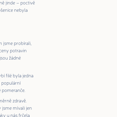
ně jinde – poctivě
 pšenice nebyla
 jsme probírali,
 ceny potravin
ejsou žádné
í filé byla jedna
, populární
ké pomeranče.
měrně zdravě.
 jsme mívali jen
ky u nás frčela