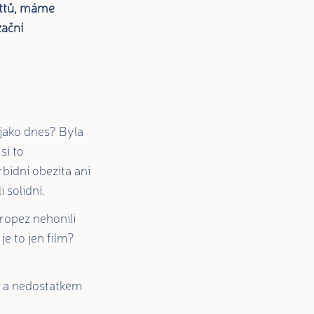
attů, máme
zační
 jako dnes? Byla
si to
bidní obezita ani
i solidní.
Tropez nehonili
je to jen film?
vy a nedostatkem