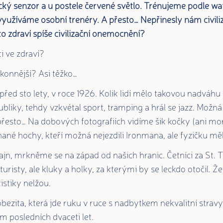
cký senzor a u postele červené světlo. Trénujeme podle w
yužíváme osobní trenéry. A přesto… Nepřinesly nám civili
 zdraví spíše civilizační onemocnění?
i ve zdraví?
ýkonnější? Asi těžko…
ed sto lety, v roce 1926. Kolik lidí mělo takovou nadváhu
bliky, tehdy vzkvétal sport, tramping a hrál se jazz. Možná 
 přesto… Na dobových fotografiích vidíme šik kočky (ani mor
hané hochy, kteří možná nejezdili Ironmana, ale fyzičku měl
Fajn, mrkněme se na západ od našich hranic. Četníci za St. 
turisty, ale kluky a holky, za kterými by se leckdo otočil. Že 
istiky nelžou.
obezita, která jde ruku v ruce s nadbytkem nekvalitní stra
m posledních dvaceti let.