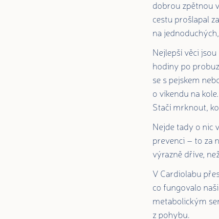
dobrou zpětnou va
cestu prošlapal z
na jednoduchých, 
Nejlepší věci jso
hodiny po probuzen
se s pejskem nebo 
o víkendu na kole.
Stačí mrknout, ko
Nejde tady o nic v
prevenci – to za n
výrazně dříve, ne
V Cardiolabu pře
co fungovalo naši
metabolickým sen
z pohybu.