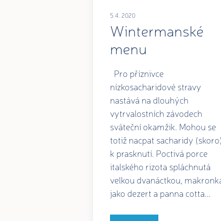
5.4. 2020
Wintermanské
menu
Pro příznivce
nízkosacharidové stravy
nastává na dlouhých
vytrvalostních závodech
sváteční okamžik. Mohou se
totiž nacpat sacharidy (skoro
k prasknutí. Poctivá porce
italského rizota spláchnutá
velkou dvanáctkou, makronk
jako dezert a panna cotta...