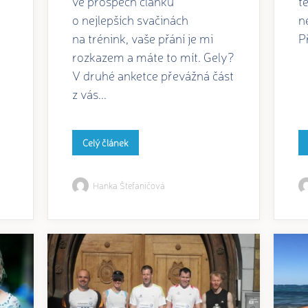
ve prospěch článku
t
o nejlepších svačinách
n
na trénink, vaše přání je mi
P
rozkazem a máte to mít. Gely?
V druhé anketce převážná část
z vás...
Celý článek
Hanka Štefaničová