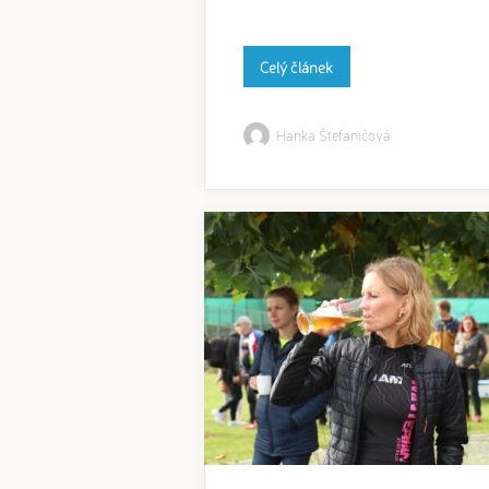
Celý článek
Hanka Štefaničová