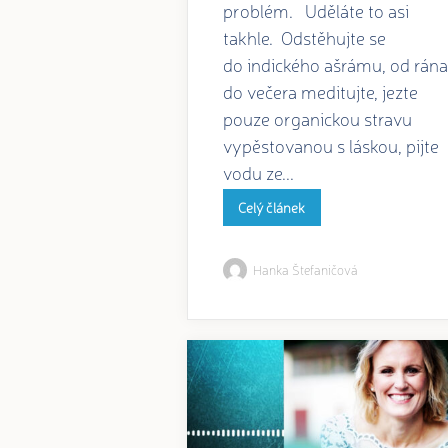
problém. Uděláte to asi
takhle. Odstěhujte se
do indického ašrámu, od rána
do večera meditujte, jezte
pouze organickou stravu
vypěstovanou s láskou, pijte
vodu ze...
Celý článek
Hanka Štefaničová