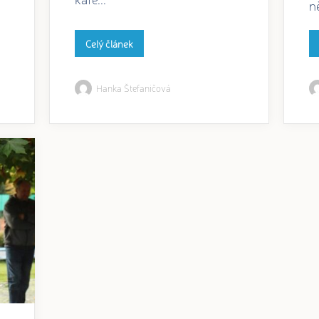
n
Celý článek
Hanka Štefaničová