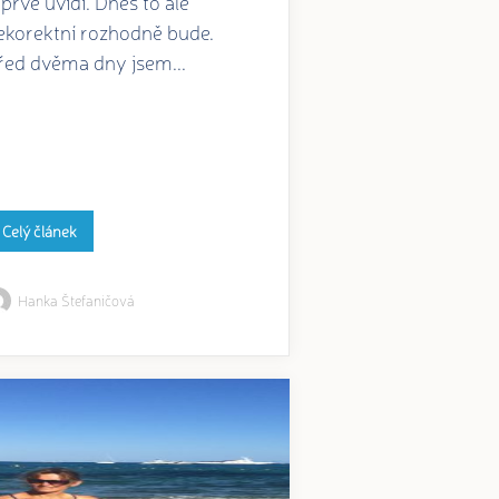
eprve uvidí. Dnes to ale
ekorektní rozhodně bude.
řed dvěma dny jsem...
Celý článek
Hanka Štefaničová