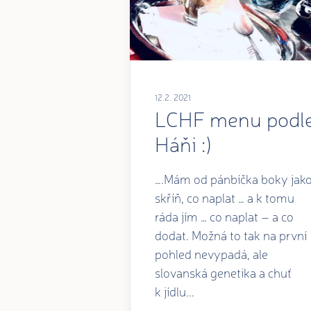
12.2. 2021
LCHF menu podl
Háňi :)
….Mám od pánbíčka boky jak
skříň, co naplat … a k tomu
ráda jím … co naplat – a co
dodat. Možná to tak na první
pohled nevypadá, ale
slovanská genetika a chuť
k jídlu...