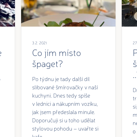
3.2. 2021
27
e
Co jím místo
špaget?
š
.
o
Po týdnu je tady další díl
slibované šmírovačky v naší
D
kuchyni. Dnes tedy spíše
t
v lednici a nákupním vozíku,
s
jak jsem předeslala minule.
m
Doporučuji si u toho udělat
n
stylovou pohodu – uvařte si
o
kafe...