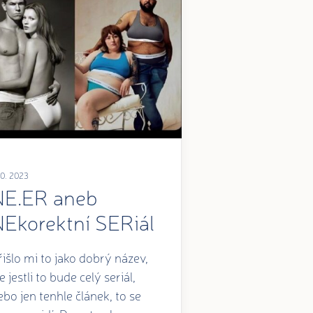
.10. 2023
NE.ER aneb
NEkorektní SERiál
řišlo mi to jako dobrý název,
e jestli to bude celý seriál,
ebo jen tenhle článek, to se