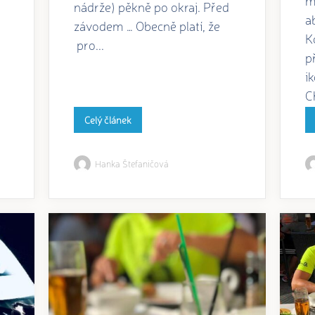
nádrže) pěkně po okraj. Před
a
závodem … Obecně platí, že
K
pro...
p
i
C
Celý článek
Hanka Štefaničová