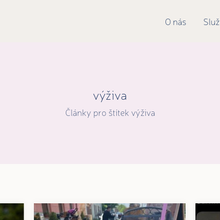
O nás
Slu
výživa
Články pro štítek výživa