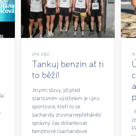
29.4. 2022
19
Tankuj benzín ať ti
Ú
to běží!
Jinými slovy, již před
la
startovním výstřelem je i pro
sportovce, kteří to se
h
F
sacharidy zrovna nepřehánějí
č
správný čas dotankovat
P
benzínové (sacharidové
m