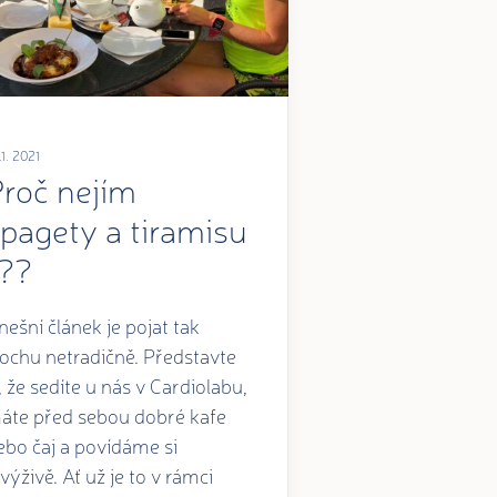
.1. 2021
Proč nejím
pagety a tiramisu
.??
nešní článek je pojat tak
rochu netradičně. Představte
i, že sedíte u nás v Cardiolabu,
áte před sebou dobré kafe
ebo čaj a povídáme si
 výživě. Ať už je to v rámci