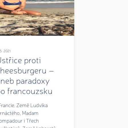
.5. 2021
střice proti
cheesburgeru –
aneb paradoxy
po francouzsku
rancie. Země Ludvíka
trnáctého, Madam
ompadour i Třech
ušketýrů. Země kabaretů,