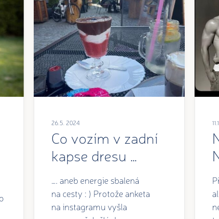
26.5. 2024
11
Co vozím v zadní
kapse dresu …
…. aneb energie sbalená
P
na cesty : ) Protože anketa
al
o
na instagramu vyšla
n