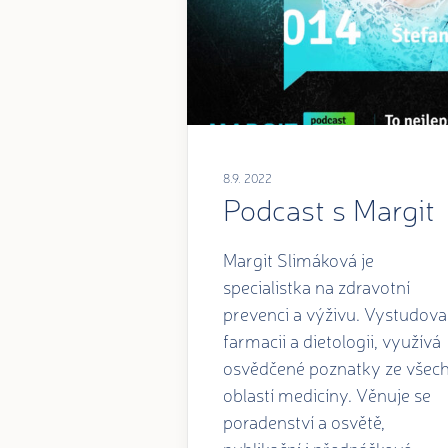
8.9. 2022
Podcast s Margit
Margit Slimáková je
specialistka na zdravotní
prevenci a výživu. Vystudova
farmacii a dietologii, využívá
osvědčené poznatky ze všec
oblastí medicíny. Věnuje se
poradenství a osvětě,
publikační i přednáškové