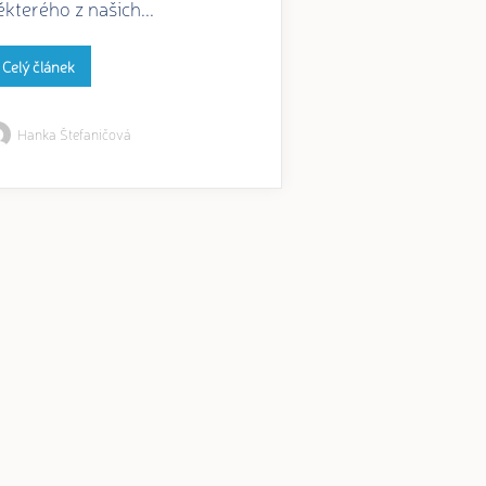
ěkterého z našich...
Celý článek
Hanka Štefaničová