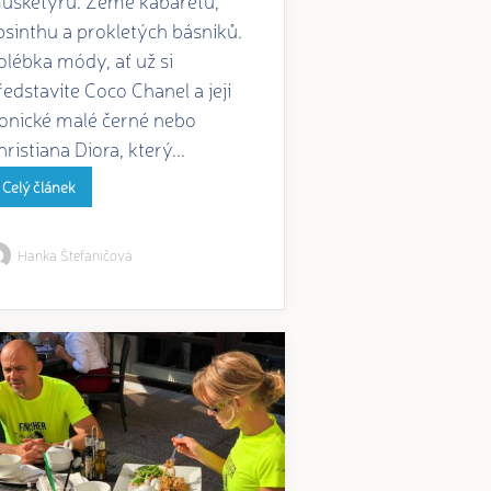
bsinthu a prokletých básníků.
olébka módy, ať už si
ředstavíte Coco Chanel a její
konické malé černé nebo
hristiana Diora, který...
Celý článek
Hanka Štefaničová