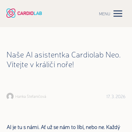
MENU
Naše AI asistentka Cardiolab Neo.
Vítejte v králičí noře!
17. 3. 2026
Hanka Štefaničová
AI je tu s námi. Ať už se nám to líbí, nebo ne. Každý