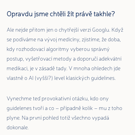
Opravdu jsme chtěli žít právě takhle?
Ale nejde přitom jen o chytřejší verzi Googlu. Když
se podíváme na vývoj medicíny, zjistíme, že doba,
kdy rozhodovací algoritmy vyberou správný
postup, vyšetřovací metody a doporučí adekvátní
medikaci, je v zásadě tady. V mnoha ohledech jde
vlastně o AI (vyšší?) level klasických guidelines.
Vynechme teď provokativní otázku, kdo ony
guidelenes tvoří a co – případně kolik – mu z toho
plyne. Na první pohled totiž všechno vypadá
dokonale.