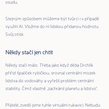
osudu.
Stejným způsobem můžeme být tvůrci i v případě
využití AI. Vložme do ní lidskou přidanou hodnotu.
Svůj otisk.
Někdy stačí jen chtít
Někdy stačí málo. Třeba jako když děda Drchlík
přiřízl špalíček rybičkou, srovnal centrální mozek
lidstva do vodováhy a vyřešil problém centrální
stability. Čímž vlastně „zachránil planetu a lidstvo“.
Přátelé, zvedli jsme tuhle virtuální rukavici. Nebudu