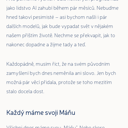
jako lidstvo AI zahubí během pár měsíců. Nebuďme
hned takoví pesimisté – asi bychom našli i pár
dalších modelů, jak bude vypadat svět v nějakém
našem příštím životě. Nechme se překvapit, jak to
nakonec dopadne a žijme tady a teď.
Každopádně, musím říct, že na svém původním
zamyšlení bych dnes neměnila ani slovo. Jen bych
možná pár věcí přidala, protože se toho mezitím
stalo docela dost.
Každý máme svoji Máňu
Všichni dnes máme svou „Máňu“. Nebo skoro