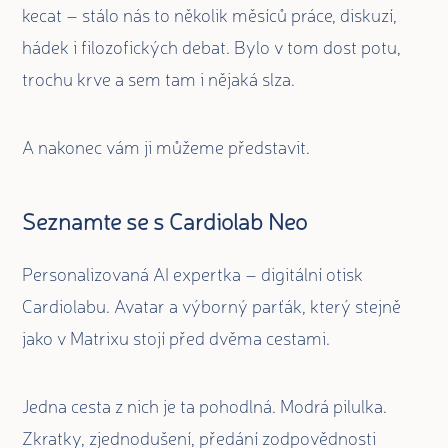
kecat – stálo nás to několik měsíců práce, diskuzí,
hádek i filozofických debat. Bylo v tom dost potu,
trochu krve a sem tam i nějaká slza.
A nakonec vám ji můžeme představit.
Seznamte se s Cardiolab Neo
Personalizovaná AI expertka – digitální otisk
Cardiolabu. Avatar a výborný parťák, který stejně
jako v Matrixu stojí před dvěma cestami.
Jedna cesta z nich je ta pohodlná. Modrá pilulka.
Zkratky, zjednodušení, předání zodpovědnosti