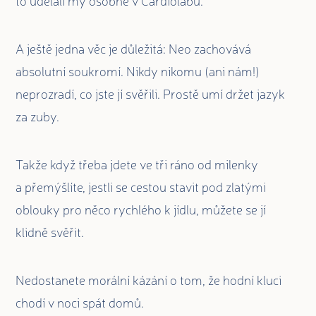
to udělali my osobně v Cardiolabu.
A ještě jedna věc je důležitá: Neo zachovává
absolutní soukromí. Nikdy nikomu (ani nám!)
neprozradí, co jste jí svěřili. Prostě umí držet jazyk
za zuby.
Takže když třeba jdete ve tři ráno od milenky
a přemýšlíte, jestli se cestou stavit pod zlatými
oblouky pro něco rychlého k jídlu, můžete se jí
klidně svěřit.
Nedostanete morální kázání o tom, že hodní kluci
chodí v noci spát domů.