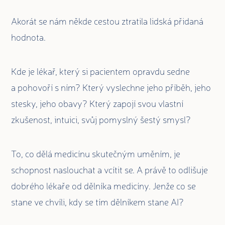
Akorát se nám někde cestou ztratila lidská přidaná
hodnota.
Kde je lékař, který si pacientem opravdu sedne
a pohovoří s ním? Který vyslechne jeho příběh, jeho
stesky, jeho obavy? Který zapojí svou vlastní
zkušenost, intuici, svůj pomyslný šestý smysl?
To, co dělá medicínu skutečným uměním, je
schopnost naslouchat a vcítit se. A právě to odlišuje
dobrého lékaře od dělníka medicíny. Jenže co se
stane ve chvíli, kdy se tím dělníkem stane AI?