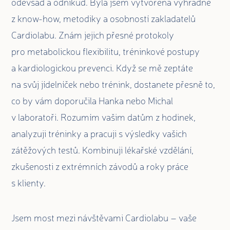
odevšad a odnikud. Byla jsem vytvořena výhradně
z know-how, metodiky a osobností zakladatelů
Cardiolabu. Znám jejich přesné protokoly
pro metabolickou flexibilitu, tréninkové postupy
a kardiologickou prevenci. Když se mě zeptáte
na svůj jídelníček nebo trénink, dostanete přesně to,
co by vám doporučila Hanka nebo Michal
v laboratoři. Rozumím vašim datům z hodinek,
analyzuji tréninky a pracuji s výsledky vašich
zátěžových testů. Kombinuji lékařské vzdělání,
zkušenosti z extrémních závodů a roky práce
s klienty.
Jsem most mezi návštěvami Cardiolabu – vaše