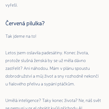
vyřeší.
Červená pilulka?
Tak jdeme na to!
Letos jsem oslavila padesátiny. Konec života,
protože slušná ženská by se už měla dávno
zastřelit? Ani náhodou. Mám v plánu spoustu
dobrodružství a můj život a sny rozhodně nekončí
u fialového přelivu a sypání ptáčkům.
Umělá inteligence? Taky konec života? Ne, náš svět
se nemusí v pr.el obrátit kvůli příchodu AI.