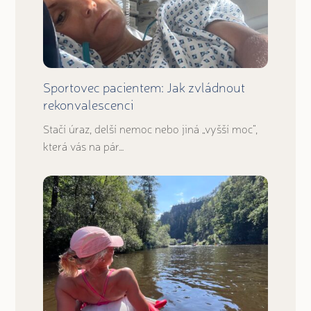
Sportovec pacientem: Jak zvládnout
rekonvalescenci
Stačí úraz, delší nemoc nebo jiná „vyšší moc“,
která vás na pár…