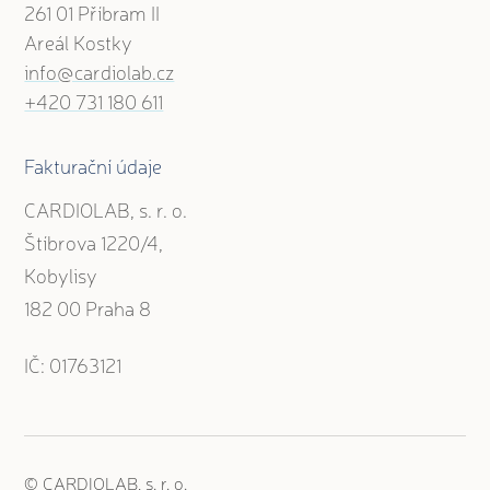
261 01 Příbram II
Areál Kostky
info@cardiolab.cz
+420 731 180 611
Fakturační údaje
CARDIOLAB, s. r. o.
Štíbrova 1220/4,
Kobylisy
182 00 Praha 8
IČ: 01763121
© CARDIOLAB, s. r. o.