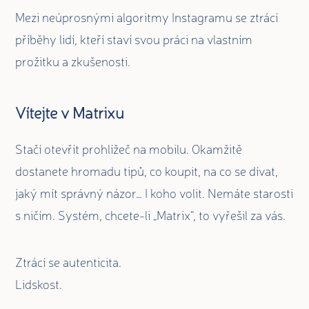
Mezi neúprosnými algoritmy Instagramu se ztrácí
příběhy lidí, kteří staví svou práci na vlastním
prožitku a zkušenosti.
Vítejte v Matrixu
Stačí otevřít prohlížeč na mobilu. Okamžitě
dostanete hromadu tipů, co koupit, na co se dívat,
jaký mít správný názor… I koho volit. Nemáte starosti
s ničím. Systém, chcete-li „Matrix“, to vyřešil za vás.
Ztrácí se autenticita.
Lidskost.