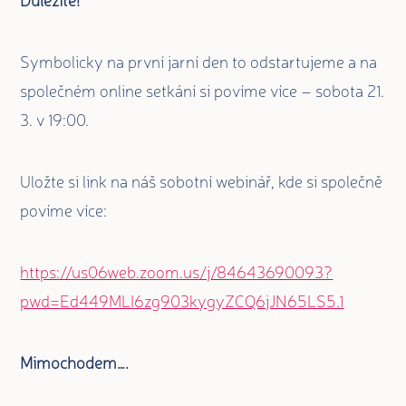
Symbolicky na první jarní den to odstartujeme a na
společném online setkání si povíme více – sobota 21.
3. v 19:00.
Uložte si link na náš sobotní webinář, kde si společně
povíme více:
https://us06web.zoom.us/j/84643690093?
pwd=Ed449MLI6zg903kygyZCQ6jJN65LS5.1
Mimochodem….