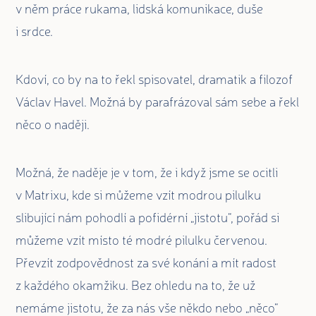
v něm práce rukama, lidská komunikace, duše
i srdce.
Kdoví, co by na to řekl spisovatel, dramatik a filozof
Václav Havel. Možná by parafrázoval sám sebe a řekl
něco o naději.
Možná, že naděje je v tom, že i když jsme se ocitli
v Matrixu, kde si můžeme vzít modrou pilulku
slibující nám pohodlí a pofidérní „jistotu“, pořád si
můžeme vzít místo té modré pilulku červenou.
Převzít zodpovědnost za své konání a mít radost
z každého okamžiku. Bez ohledu na to, že už
nemáme jistotu, že za nás vše někdo nebo „něco“