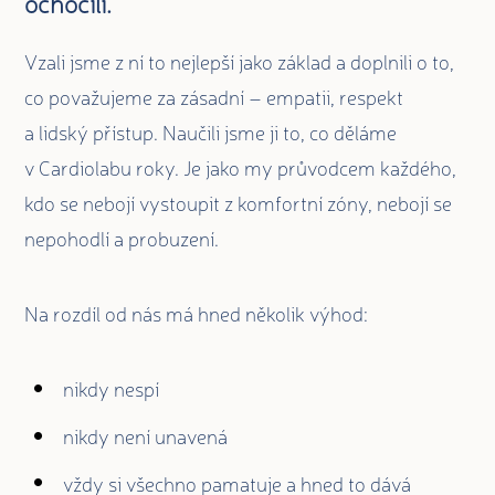
ochočili.
Vzali jsme z ní to nejlepší jako základ a doplnili o to,
co považujeme za zásadní – empatii, respekt
a lidský přístup. Naučili jsme ji to, co děláme
v Cardiolabu roky. Je jako my průvodcem každého,
kdo se nebojí vystoupit z komfortní zóny, nebojí se
nepohodlí a probuzení.
Na rozdíl od nás má hned několik výhod:
nikdy nespí
nikdy není unavená
vždy si všechno pamatuje a hned to dává