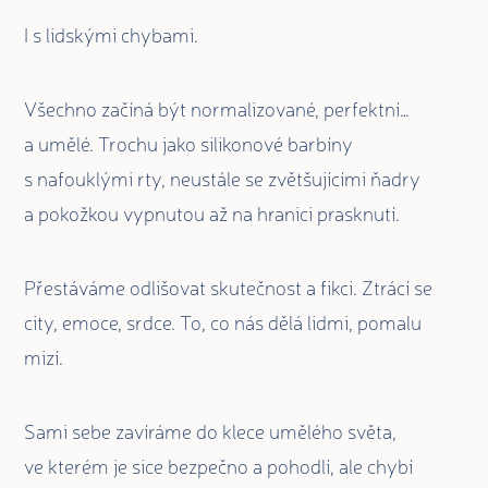
I s lidskými chybami.
Všechno začíná být normalizované, perfektní…
a umělé. Trochu jako silikonové barbíny
s nafouklými rty, neustále se zvětšujícími ňadry
a pokožkou vypnutou až na hranici prasknutí.
Přestáváme odlišovat skutečnost a fikci. Ztrácí se
city, emoce, srdce. To, co nás dělá lidmi, pomalu
mizí.
Sami sebe zavíráme do klece umělého světa,
ve kterém je sice bezpečno a pohodlí, ale chybí