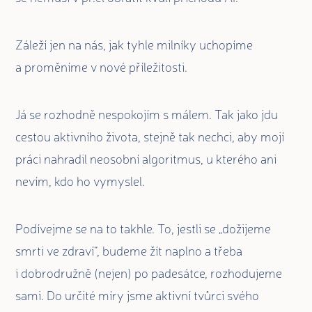
Záleží jen na nás, jak tyhle milníky uchopíme
a proměníme v nové příležitosti.
Já se rozhodně nespokojím s málem. Tak jako jdu
cestou aktivního života, stejně tak nechci, aby mojí
práci nahradil neosobní algoritmus, u kterého ani
nevím, kdo ho vymyslel.
Podívejme se na to takhle. To, jestli se „dožijeme
smrti ve zdraví“, budeme žít naplno a třeba
i dobrodružně (nejen) po padesátce, rozhodujeme
sami. Do určité míry jsme aktivní tvůrci svého