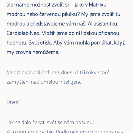
ale máme možnost zvolit si – jako v Matrixu –
modrou nebo červenou pilulku? My jsme zvolili tu
modrou a představujeme vám naši AI asistentku
Cardiolab Neo.
Vložili jsme do ní lidskou přidanou
hodnotu. Svůj otisk. Aby vám mohla pomáhat, když
my zrovna nemůžeme.
Mnozí z vás asi četli mé, dnes už tři roky staré
zamyšlení nad umělou inteligencí.
Dnes?
Jak se dalo čekat, svět se nám posunul.
A to poměrně rychle. Podle některých prognóz nás