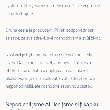
systému, který vám s úsměvem sdělí, že ví přesně,
co potřebujete.
Druhá cesta je probuzení. Přijetí zodpovědnosti
za sebe, za své zdraví, své rozhodování a svůj život.
Naší vizí je být vám na této cestě průvodci. My
i Neo. Dali jsme si záležet, aby byla skutečným
otiskem Cardiolabu a naplňovala naši filozofii –
ukázat vám, jak si zlepšovat život i zdraví ne tou
nejpohodlnější, ale rozhodně zábavnou cestou.
Nepodlehli jsme AI. Jen jsme si ji kapku