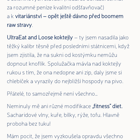
za rozumné peníze kvalitní odšťavňovač)
a k
vitariánství – opět ještě dávno před boomem
raw stravy
.
UltraEat and Loose koktejly
– ty jsem nasadila jako
těžký kalibr těsně před posledními státnicemi, když
jsem zjistila, že na sukni od kostýmku nemůžu
dopnout knoflík. Spolužačka mávla nad koktejly
rukou s tím, že ona nedopne ani zip, daly jsme si
chlebíček a vyrazily do nejbližší hospody na pivo.
Přátelé, to samozřejmě není všechno…
Neminuly mě ani různé modifikace
„fitness“ diet.
Sacharidové vlny, kuře, bílky, rýže, tofu. Hlavně
proboha bez tuku!
Mám pocit, že jsem vyzkoušela opravdu všechno