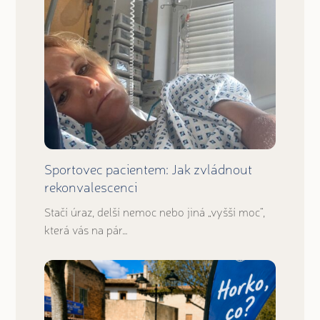
Sportovec pacientem: Jak zvládnout
rekonvalescenci
Stačí úraz, delší nemoc nebo jiná „vyšší moc“,
která vás na pár…