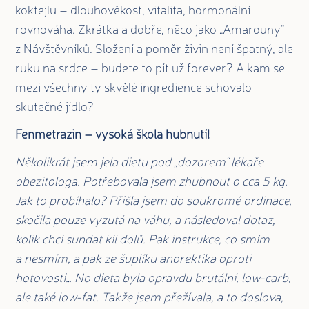
koktejlu – dlouhověkost, vitalita, hormonální
rovnováha. Zkrátka a dobře, něco jako „Amarouny“
z Návštěvníků. Složení a poměr živin není špatný, ale
ruku na srdce – budete to pít už forever? A kam se
mezi všechny ty skvělé ingredience schovalo
skutečné jídlo?
Fenmetrazin – vysoká škola hubnutí!
Několikrát jsem jela dietu pod „dozorem“
lékaře
obezitologa. Potřebovala jsem zhubnout o cca 5 kg.
Jak to probíhalo? Přišla jsem do soukromé ordinace,
skočila pouze vyzutá na váhu, a následoval dotaz,
kolik chci sundat kil dolů. Pak instrukce, co smím
a nesmím, a pak ze šuplíku anorektika oproti
hotovosti… No dieta byla opravdu brutální, low-carb,
ale také low-fat. Takže jsem přežívala, a to doslova,