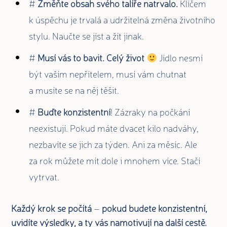
#
Změňte obsah svého talíře natrvalo.
Klíčem
k úspěchu je trvalá a udržitelná změna životního
stylu. Naučte se jíst a žít jinak.
#
Musí vás to bavit. Celý život
Jídlo nesmí
být vaším nepřítelem, musí vám chutnat
a musíte se na něj těšit.
#
Buďte konzistentní
! Zázraky na počkání
neexistují. Pokud máte dvacet kilo nadváhy,
nezbavíte se jich za týden. Ani za měsíc. Ale
za rok můžete mít dole i mnohem více. Stačí
vytrvat.
Každý krok se počítá
–
pokud budete konzistentní,
uvidíte výsledky, a ty vás namotivují na další cestě.