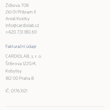
Žižkova 708
261 01 Příbram II
Areál Kostky
info@cardiolab.cz
+420 731 180 611
Fakturační údaje
CARDIOLAB, s. r. o.
Štíbrova 1220/4,
Kobylisy
182 00 Praha 8
IČ: 01763121