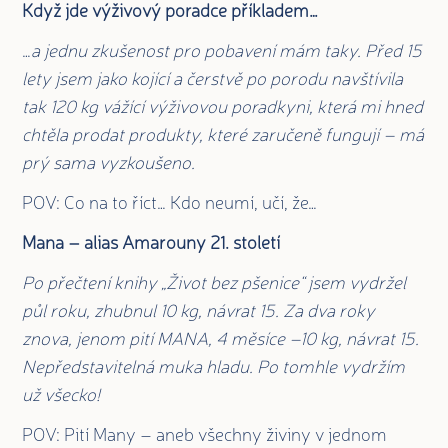
Když jde výživový poradce příkladem…
…
a jednu zkušenost pro pobavení mám taky. Před 15
lety jsem jako kojící a čerstvě po porodu navštívila
tak 120 kg vážící výživovou poradkyni, která mi hned
chtěla prodat produkty, které zaručeně fungují – má
prý sama vyzkoušeno.
POV: Co na to říct… Kdo neumí, učí, že…
Mana – alias Amarouny 21. století
Po přečtení knihy „Život bez pšenice“ jsem vydržel
půl roku, zhubnul 10 kg, návrat 15. Za dva roky
znova, jenom pití MANA, 4 měsíce –10 kg, návrat 15.
Nepředstavitelná muka hladu. Po tomhle vydržím
už všecko!
POV: Pití Many – aneb všechny živiny v jednom