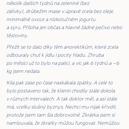
několik dalších týdnů na zelenině (bez
zálivky), drůbežím mase v úpravě zcela bez oleje,
minimálně ovoce a nízkotučném jogurtu
a sýru. Příloha jen občas a hlavně žádné pečivo nebo
těstoviny.
Přežít se to dalo díky těm anorektikům, které zcela
odbouraly chuť k jídlu i pocity hladu. Zhruba
po měsíci už to bylo na palici, a víc jak 6 týdnů a –6
kg jsem nedala.
Kila pak zase po čase naskákala zpátky. A celé to
bylo postaveno tak, že klienti chodily stále dokola
v různých intervalech. A tak doktor měl, a asi stále
má, vcelku slušný byznys. Nechci mu nijak křivdit,
protože jsem tam šla dobrovolně. Zkrátka jsem si
namlouvala, že zkratky můžou fungovat. Nemůžou