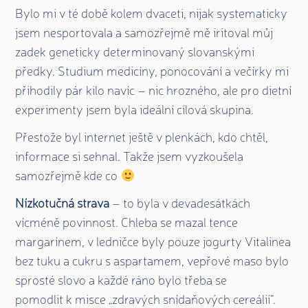
Bylo mi v té době kolem dvaceti, nijak systematicky
jsem nesportovala a samozřejmě mě iritoval můj
zadek geneticky determinovaný slovanskými
předky. Studium medicíny, ponocování a večírky mi
přihodily pár kilo navíc – nic hrozného, ale pro dietní
experimenty jsem byla ideální cílová skupina.
Přestože byl internet ještě v plenkách, kdo chtěl,
informace si sehnal. Takže jsem vyzkoušela
samozřejmě kde co
Nízkotučná strava
– to byla v devadesátkách
vícméně povinnost. Chleba se mazal tence
margarínem, v ledničce byly pouze jogurty Vitalinea
bez tuku a cukru s aspartamem, vepřové maso bylo
sprosté slovo a každé ráno bylo třeba se
pomodlit k misce „zdravých snídaňových cereálií“.