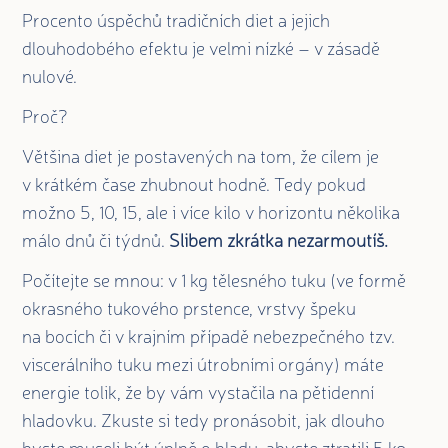
Procento úspěchů tradičních diet a jejich
dlouhodobého efektu je velmi nízké – v zásadě
nulové.
Proč?
Většina diet je postavených na tom, že cílem je
v krátkém čase zhubnout hodně. Tedy pokud
možno 5, 10, 15, ale i více kilo v horizontu několika
málo dnů či týdnů.
Slibem zkrátka nezarmoutíš.
Počítejte se mnou:
v 1 kg tělesného tuku (ve formě
okrasného tukového prstence, vrstvy špeku
na bocích či v krajním případě nebezpečného tzv.
viscerálního tuku mezi útrobními orgány) máte
energie tolik, že by vám vystačila na pětidenní
hladovku. Zkuste si tedy pronásobit, jak dlouho
byste museli být úplně o hladu, abyste ztratili 5 kg