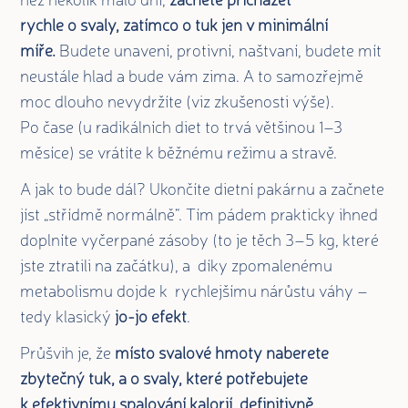
rychle o svaly, zatímco o tuk jen v minimální
míře.
Budete unavení, protivní, naštvaní, budete mít
neustále hlad a bude vám zima. A to samozřejmě
moc dlouho nevydržíte (viz zkušenosti výše).
Po čase (u radikálních diet to trvá většinou 1–3
měsíce) se vrátíte k běžnému režimu a stravě.
A jak to bude dál? Ukončíte dietní pakárnu a začnete
jíst „střídmě normálně“. Tím pádem prakticky ihned
doplníte vyčerpané zásoby (to je těch 3–5 kg, které
jste ztratili na začátku), a díky zpomalenému
metabolismu dojde k rychlejšímu nárůstu váhy –
tedy klasický
jo-jo efekt
.
Průšvih je, že
místo svalové hmoty naberete
zbytečný tuk, a o svaly, které potřebujete
k efektivnímu spalování kalorií, definitivně