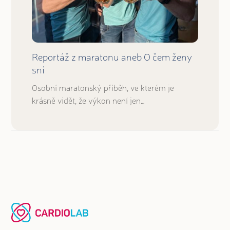
Reportáž z maratonu aneb O čem ženy
sní
Osobní maratonský příběh, ve kterém je
krásně vidět, že výkon není jen…