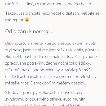
možné, a jediné, co mě asi minulo, byl Herbalife.
Takže… Jestli chcete něco vědět o dietách, nebojte se
mě zeptat
Od bizáru k normálu
Díky sportu a změně, kterou s sebou aktivní životní
styl nese, jsem se přece jen trošku uklidnila, přestala
zkoušet blbosti, jedla „normálně zdravě“ – tj. žádné
zpracované potraviny, žádné noční čokoládičky,
střídmě maso, hodně zeleniny a začala přemýšlet
o jídle trochu jinak, než jako o svém nepříteli, který
mi stále hrozí Damoklovým mečem obezity.
Studovat principy nízkosacharidové stravy,
syndromu propustného střeva, autoimunitní
protokoly a GAPS jsem začala před 10 lety,