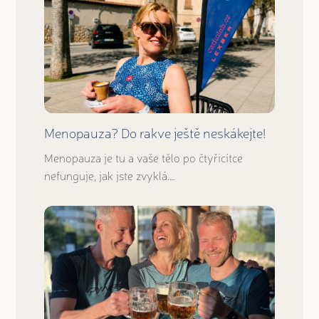
Menopauza? Do rakve ještě neskákejte!
Menopauza je tu a vaše tělo po čtyřicítce
nefunguje, jak jste zvyklá.…