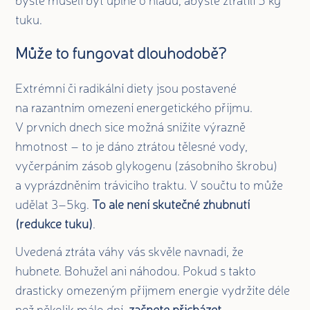
tuku.
Může to fungovat dlouhodobě?
Extrémní či radikální diety jsou postavené
na razantním omezení energetického příjmu.
V prvních dnech sice možná snížíte výrazně
hmotnost – to je dáno ztrátou tělesné vody,
vyčerpáním zásob glykogenu (zásobního škrobu)
a vyprázdněním trávicího traktu. V součtu to může
udělat 3–5kg.
To ale není skutečné zhubnutí
(redukce tuku)
.
Uvedená ztráta váhy vás skvěle navnadí, že
hubnete. Bohužel ani náhodou. Pokud s takto
drasticky omezeným příjmem energie vydržíte déle
než několik málo dní,
začnete přicházet