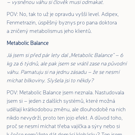
– vysněnou váhu si člověk musi odmakat.
POV: No, tak to už je opravdu vyšší level. Adipex,
Fenmetrazin, úspěšný byznys pro pana doktora
a zničený metabolismus jeho klientů.
Metabolic Balance
Já jsem si před pár lety dal „Metabolic Balance“ – 6
kg za 6 týdnů, ale pak jsem se vrátil zase na původní
váhu. Pamatuju si na jednu zásadu – že se nesmí
míchat bílkoviny. Slyšela jsi to někdy?
POV: Metabolic Balance jsem neznala. Nastudovala
jsem si – jeden z dalších systémů, které možná
udělají krátkodobou změnu, ale dlouhodobě na nich
nikdo nevydrží, proto ten jojo efekt. A důvod toho,
proč se nesmí míchat třeba vajíčka a sýry nebo si
k čočce nemůžete dát domácí klobásku? Ten jsem