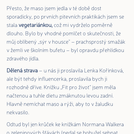
Přesto, že maso jsem jedla v té době dost
sporadicky, po prvních pitevních praktikách jsem se
stala
vegetariánkou,
což mi vydrželo poměrně
dlouho. Bylo by vhodné pomlčet o skutečnosti, že
můj oblíbený „sýr v housce“ – prachsprostý smažák
v žemli ve školním bufetu – byl opravdu přehlídkou
zdravého jídla.
Dělená strava
– u nás ji proslavila Lenka Kořínková,
ale být tehdy influencerka, proslavila bych ji
rozhodně dříve. Knížku „Fit pro život“ jsem měla
načtenou a tuhle dietu zmáknutou levou zadní.
Hlavně nemíchat maso a rýži, aby to v žaludku
nekvasilo.
Odtud byl jen krůček ke knížkám Normana Walkera
o zeleninových šťávách (nedal se bohužel sehnat