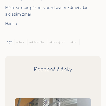
Mějte se moc pěkně, s pozdravem Zdraví zdar
a dietám zmar
Hanka
Tagy:
nutrice
redukce váhy
zdravá výživa
zdraví
Podobné články