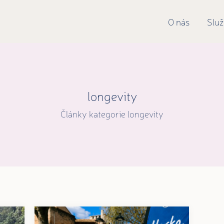
O nás
Slu
longevity
Články kategorie longevity