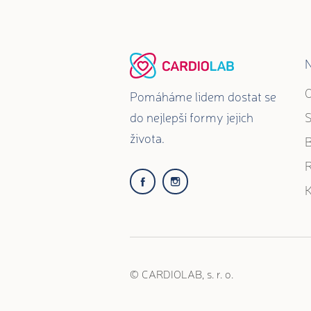
O
Pomáháme lidem dostat se
do nejlepší formy jejich
života.
R
K
© CARDIOLAB, s. r. o.