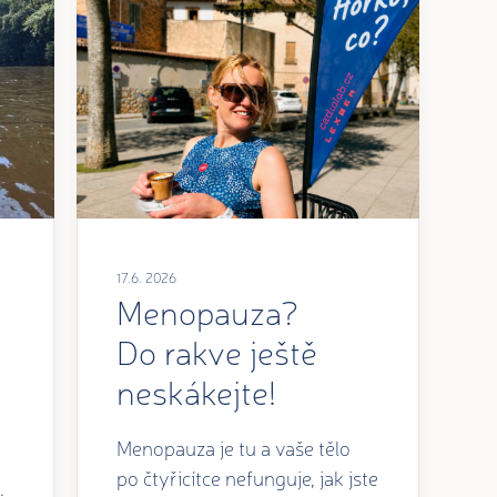
17.6. 2026
Menopauza?
Do rakve ještě
neskákejte!
Menopauza je tu a vaše tělo
po čtyřicítce nefunguje, jak jste
.