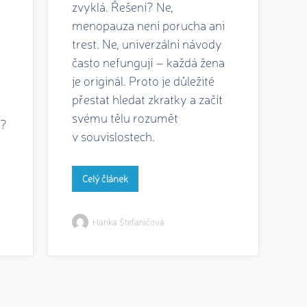
zvyklá. Řešení? Ne,
menopauza není porucha ani
trest. Ne, univerzální návody
často nefungují – každá žena
je originál. Proto je důležité
přestat hledat zkratky a začít
svému tělu rozumět
t?
v souvislostech.
Celý článek
Hanka Štefaničová