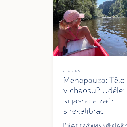
23.6. 2026
Menopauza: Tělo
v chaosu? Udělej
si jasno a začni
s rekalibrací!
Prázdninovka pro velké holky