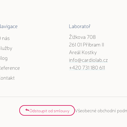
Navigace
Laboratoř
Žižkova 708
 nás
261 01 Příbram II
Služby
Areál Kostky
Blog
info@cardiolab.cz
+420 731 180 611
eference
ontakt
Všeobecné obchodní pod
Odstoupit od smlouvy