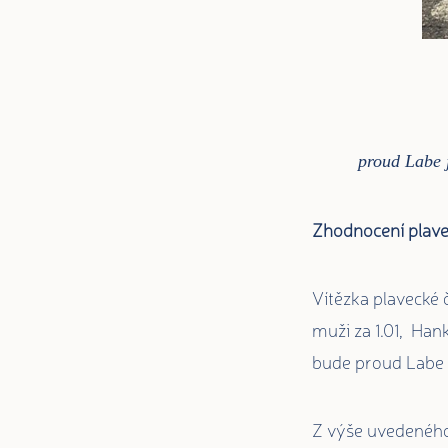
proud Labe j
Zhodnocení plavec
Vítězka plavecké 
muži za 1.01, Han
bude proud Labe n
Z výše uvedeného 