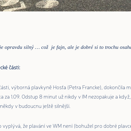
e opravdu silný … což je fajn, ale je dobré si to trochu os
ké části:
části, výborná plavkyně Hosťa (Petra Francke), dokončila m
ka za 1.09. Odstup 8 minut už nikdy v IM nezopakuje a když,
ěkdy v budoucnu ještě silnější.
vyplývá, že plavání ve WM není (bohužel pro dobré plavce 