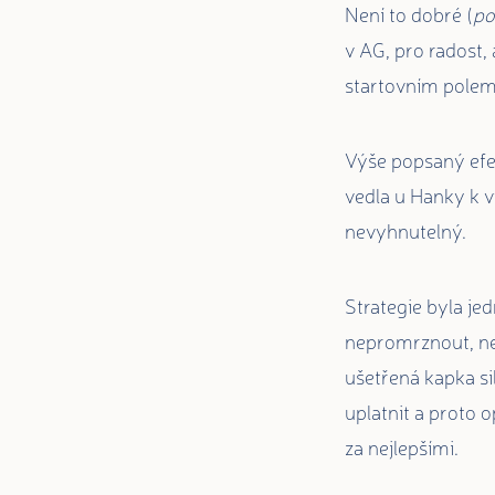
Není to dobré (
po
v AG, pro radost,
startovním polem
Výše popsaný efek
vedla u Hanky k v
nevyhnutelný.
Strategie byla je
nepromrznout, nez
ušetřená kapka si
uplatnit a proto 
za nejlepšími.