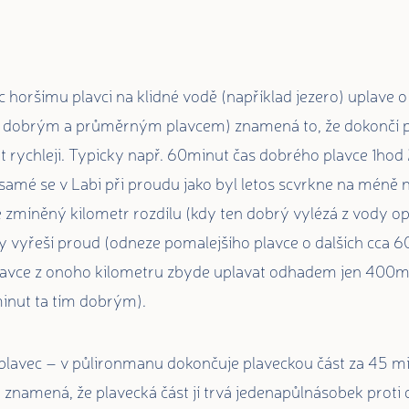
 horšímu plavci na klidné vodě (například jezero) uplave o 
i dobrým a průměrným plavcem) znamená to, že dokončí p
 rychleji. Typicky např. 60minut čas dobrého plavce 1hod
mé se v Labi při proudu jako byl letos scvrkne na méně n
 zmíněný kilometr rozdílu (kdy ten dobrý vylézá z vody o
ny vyřeší proud (odneze pomalejšího plavce o dalších cca 6
lavce z onoho kilometru zbyde uplavat odhadem jen 400m 
inut ta tím dobrým).
lavec – v půlironmanu dokončuje plaveckou část za 45 min
 znamená, že plavecká část jí trvá jedenapůlnásobek prot