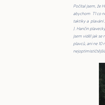
Počítal jsem, že 
abychom T1 co nej
taktiky a plavání 
). Hančin plavecký
jsem viděl jak se
plavců, ani ne 10 
nejoptimističtějš