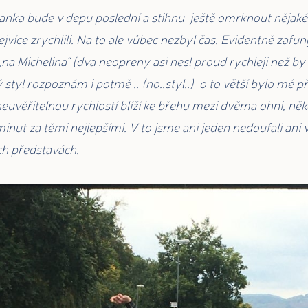
Hanka bude v depu poslední a stihnu ještě omrknout nějak
více zrychlili. Na to ale vůbec nezbyl čas. Evidentně zafu
„na Michelina“ (dva neopreny asi nesl proud rychleji než by
 styl rozpoznám i potmě .. (no..styl..) o to větší bylo mé 
 neuvěřitelnou rychlostí blíží ke břehu mezi dvěma ohni, něk
minut za těmi nejlepšími. V to jsme ani jeden nedoufali ani
ích představách.