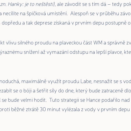
zn. Hanky: je to neštěstí)
, ale závodit se s tím dá – tedy p
 a necílíte na špičková umístění. Alespoň se v průběhu zá
 dopředu a tak deprese získaná v prvním depu postupně o
t vlivu silného proudu na plaveckou část WM a správně zv
ýraznému snížení až vymazání odstupu na lepší plavce, kte
dnoduchá, maximálně využít proudu Labe, nesnažit se s vo
abít se o bóji a šetřit síly do dne, který bude zatraceně d
l se bude velmi hodit. Tuto strategii se Hance podařilo na
oproti běžné ztrátě 30 minut vylézala z vody v prvním dep