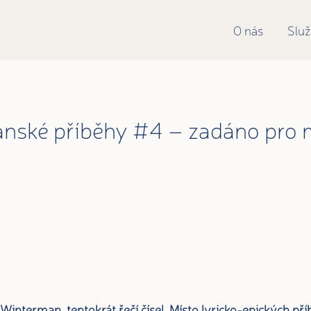
O nás
Slu
nské příběhy #4 – zadáno pro 
Winterman, tentokrát řečí čísel. Místo lyricko-epických pří