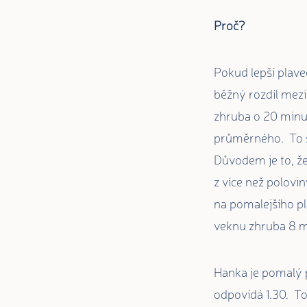
Proč?
Pokud lepší plavec
běžný rozdíl mez
zhruba o 20 minut
průměrného. To sa
Důvodem je to, že
z více než polovi
na pomalejšího p
veknu zhruba 8 m
Hanka je pomalý p
odpovídá 1.30. To