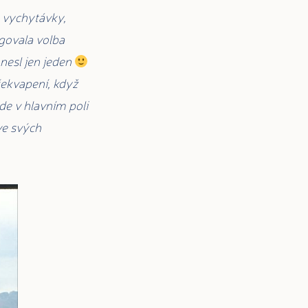
é vychytávky,
ngovala volba
 nesl jen jeden
překvapení, když
de v hlavním poli
 ve svých