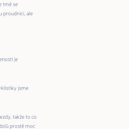
ve tmě se
 proudnici, ale
nosti je
yklistiky jsme
ezdy, takže to co
e dolů prostě moc