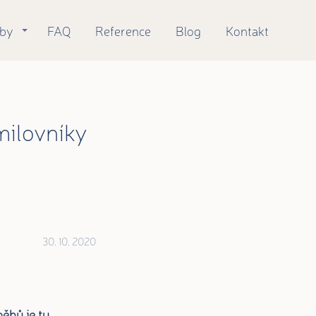
žby
FAQ
Reference
Blog
Kontakt
milovníky
30. 10. 2020
běhů je tu