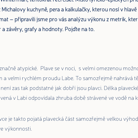
Michalovy kuchyně, pera a kalkulačky, kterou nosí v hlavě
ímat – připravili jsme pro vás analýzu výkonu z metrik, kte
r a závěry, grafy a hodnoty. Pojďte na to.
značně atypické. Plave se v noci, s velmi omezenou možnos
m a velmi rychlém proudu Labe. To samozřejmě nahrává tě
ení zas tak podstatné jak dobří jsou plavci. Délka plavecké
ávená v Labi odpovídala zhruba době strávené ve vodě na k
vce je takto pojatá plavecká část samozřejmě velkou výhod
e výkonnosti.