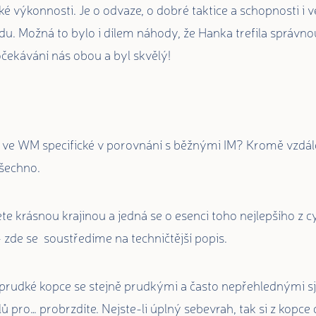
ké výkonnosti. Je o odvaze, o dobré taktice a schopnosti i 
du. Možná to bylo i dílem náhody, že Hanka trefila správnou
očekávání nás obou a byl skvělý!
ce ve WM specifické v porovnání s běžnými IM? Kromě vzdále
všechno.
ete krásnou krajinou a jedná se o esenci toho nejlepšího z c
– zde se soustředíme na techničtější popis.
é, prudké kopce se stejně prudkými a často nepřehlednými sj
lů pro… probrzdíte. Nejste-li úplný sebevrah, tak si z kopc