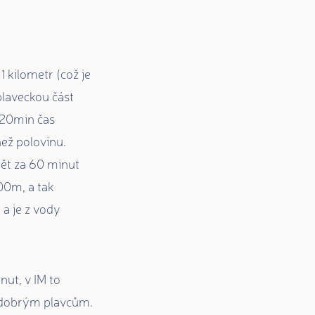
1 kilometr (což je
laveckou část
 20min čas
ež polovinu.
pět za 60 minut
00m, a tak
a je z vody
ut, v IM to
i dobrým plavcům.