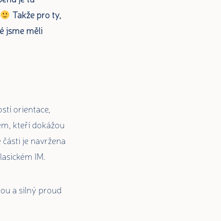
Takže pro ty,
ré jsme měli
tí orientace,
m, kteří dokážou
 části je navržena
lasickém IM.
ou a silný proud