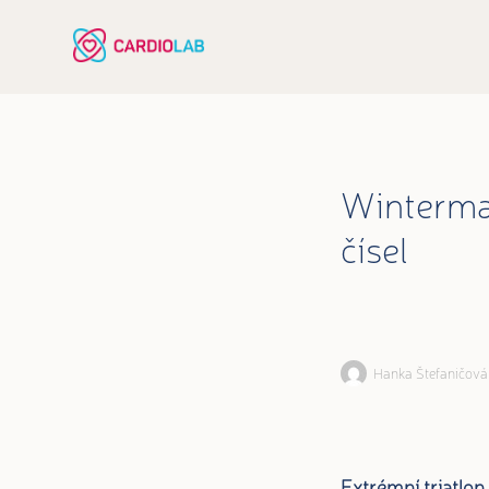
Winterma
čísel
Hanka Štefaničová
Extrémní triatlon 