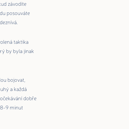
okud závodíte
vodu posouváte
deznívá.
olená taktika
rý by byla jinak
dou bojovat,
louhý a každá
d očekávání dobře
u 8-9 minut