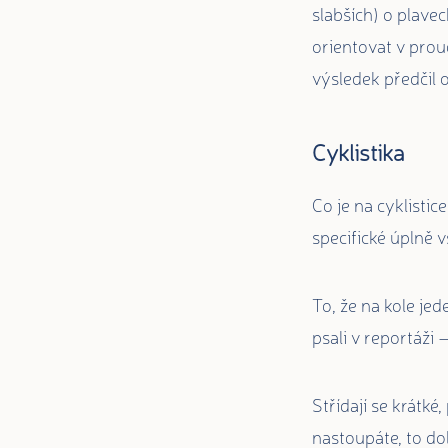
slabších) o plavec
orientovat v prou
výsledek předčil 
Cyklistika
Co je na cyklisti
specifické úplně 
To, že na kole jed
psali v reportáži 
Střídají se krátk
nastoupáte, to do