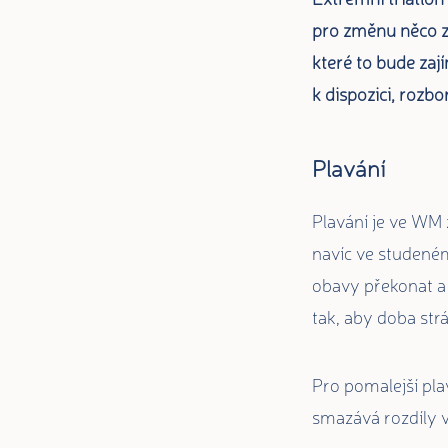
pro změnu něco z 
které to bude zaj
k dispozici, rozbo
Plavání
Plavání je ve WM 
navíc ve studené
obavy překonat a n
tak, aby doba str
Pro pomalejší pla
smazává rozdíly v