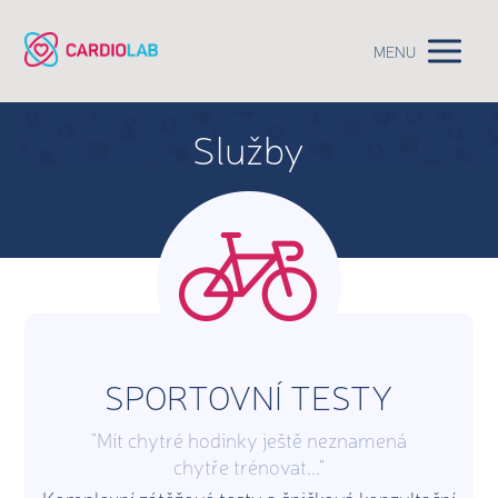
MENU
Služby
SPORTOVNÍ TESTY
"Mít chytré hodinky ještě neznamená
chytře trénovat..."