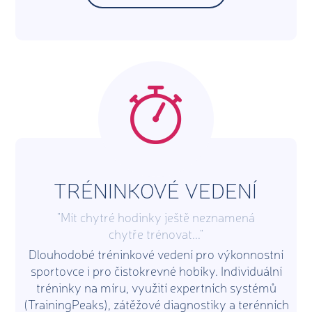
TRÉNINKOVÉ VEDENÍ
"Mít chytré hodinky ještě neznamená
chytře trénovat..."
Dlouhodobé tréninkové vedení pro výkonnostní
sportovce i pro čistokrevné hobíky. Individuální
tréninky na míru, využití expertních systémů
(TrainingPeaks), zátěžové diagnostiky a terénních