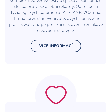
Komplexní zátěžové testy a špičková konzultační
služba pro vaše osobní rekordy. Od rozboru
fyziologických parametrů (AEP, ANP, VO2max,
TFmax) přes stanovení zátěžových zón včetně
práce s watty až po precizní nastavení tréninkové
či závodní strategie.
VÍCE INFORMACÍ