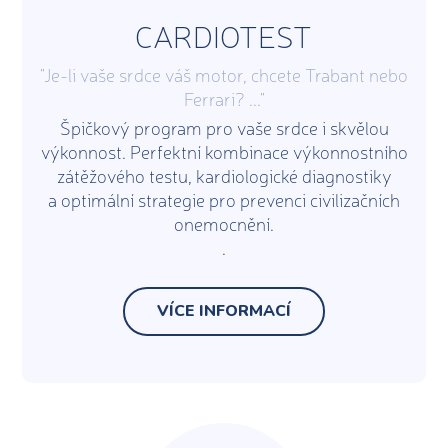
CARDIOTEST
"Je-li vaše srdce váš motor, chcete Trabant nebo
Ferrari? ..."
Špičkový program pro vaše srdce i skvělou
výkonnost. Perfektní kombinace výkonnostního
zátěžového testu, kardiologické diagnostiky
a optimální strategie pro prevenci civilizačních
onemocnění.
.
VÍCE INFORMACÍ