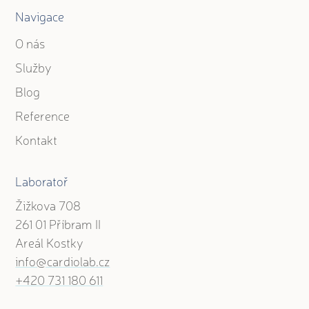
Navigace
O nás
Služby
Blog
Reference
Kontakt
Laboratoř
Žižkova 708
261 01 Příbram II
Areál Kostky
info@cardiolab.cz
+420 731 180 611