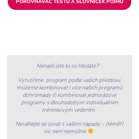
POROVNÁVAČ TESTŮ A SLOVNÍČEK POJMŮ
Nenašli jste to co hledáte?
Vytvoříme program podle vašich představ,
můžeme kombinovat i více našich programů
dohromady či kombinovat jednorázové
programy s dlouhodobým individuálním
tréninkovým vedením.
Neváhejte se ozvat s vašimi nápady - (téměř)
nic není nemožné