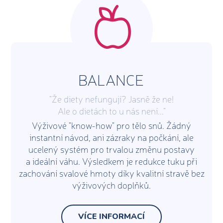
BALANCE
"Že diety nefungují? Jasně že ne!
Ale o dietách to u nás není..."
Výživové "know-how" pro tělo snů. Žádný
instantní návod, ani zázraky na počkání, ale
ucelený systém pro trvalou změnu postavy
a ideální váhu. Výsledkem je redukce tuku při
zachování svalové hmoty díky kvalitní stravě bez
výživových doplňků.
VÍCE INFORMACÍ