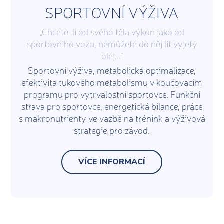
SPORTOVNÍ VÝŽIVA
„Chcete-li od svého těla výkon jako od
sportovního vozu, nemůžete do něj lít vyjetý
olej...“
Sportovní výživa, metabolická optimalizace,
efektivita tukového metabolismu v koučovacím
programu pro vytrvalostní sportovce. Funkční
strava pro sportovce, energetická bilance, práce
s makronutrienty ve vazbě na trénink a výživová
strategie pro závod.
VÍCE INFORMACÍ