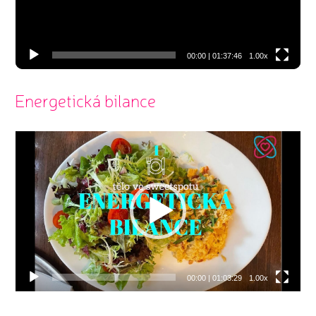
00:00
|
01:37:46
1.00x
Energetická bilance
Video
přehrávač
00:00
|
01:03:29
1.00x