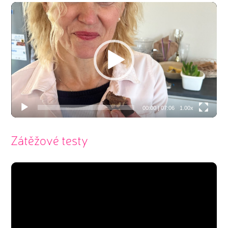
Video
přehrávač
00:00
|
07:06
1.00x
Zátěžové testy
Video
přehrávač