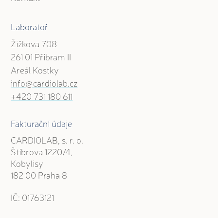
Laboratoř
Žižkova 708
261 01 Příbram II
Areál Kostky
info@cardiolab.cz
+420 731 180 611
Fakturační údaje
CARDIOLAB, s. r. o.
Štíbrova 1220/4,
Kobylisy
182 00 Praha 8
IČ: 01763121