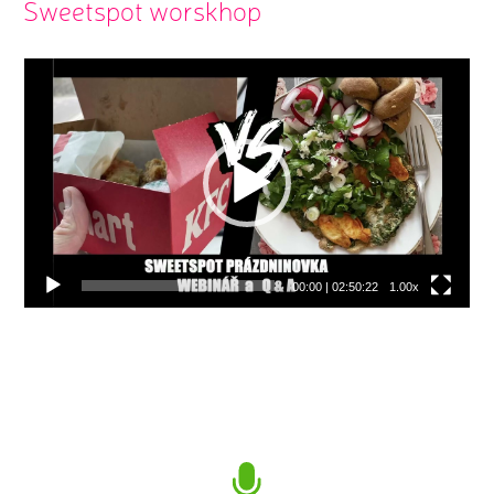
Sweetspot worskhop
Video
přehrávač
00:00
|
02:50:22
1.00x