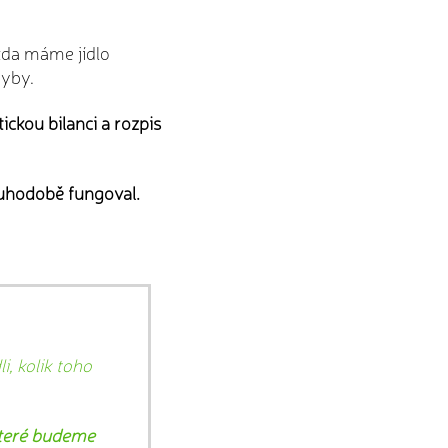
zda máme jídlo
hyby.
ickou bilanci a rozpis
louhodobě fungoval.
i, kolik toho
 které budeme