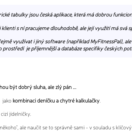
ické tabulky jsou česká aplikace, která má dobrou funkcion
i klienti s ní pracujeme dlouhodobě, ale její využití má svá s
mě využívat i jiný software (například MyFitnessPal), ale
 prostředí je příjemnější a databáze specifiky českých potr
ou být dobrý sluha, ale zlý pán ...
e jako
kombinaci deníčku a chytré kalkulačky
.
zí jídelníčky.
 někoho", ale naučit se to správně sami - v souladu s klíčový