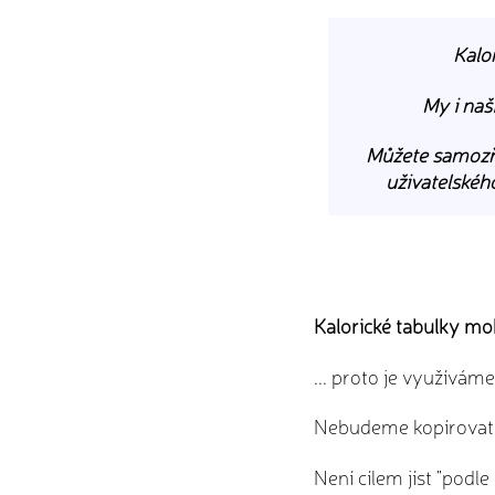
Kalor
My i naš
Můžete samozřej
uživatelského
Kalorické tabulky moh
... proto je využívám
Nebudeme kopírovat ci
Není cílem jíst "podle