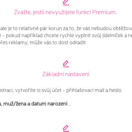
Zvažte, jestli nevyužijete funkci Premium.
 ale je to relativně pár korun za to, že vás nebudou obtěžo
é - pokud například chcete rychle vyplnit svůj jídelníček a 
přes reklamy, může vás to dost odradit.
Základní nastavení
straci, vytvoříte si svůj účet - přihlašovací mail a heslo.
u, muž/žena a datum narození
..