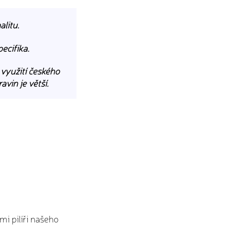
alitu.
pecifika.
 využití českého
avin je větší.
mi pilíři našeho