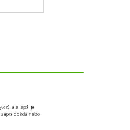
z), ale lepší je
te zápis oběda nebo