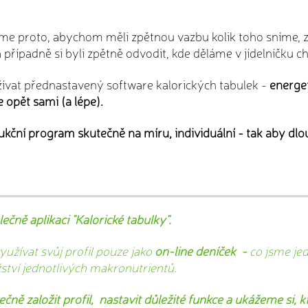
me proto, abychom měli zpětnou vazbu kolik toho sníme, 
případně si byli zpětně odvodit, kde děláme v jídelníčku c
vat přednastavený software kalorických tabulek -
energet
 opět sami (a lépe).
dukční program skutečně na míru, individuální - tak aby d
ečně aplikaci "Kalorické tabulky".
užívat svůj profil pouze jako
on-line deníček -
co jsme jedl
ství jednotlivých makronutrientů.
čně založit profil, nastavit důležité funkce a ukážeme si,