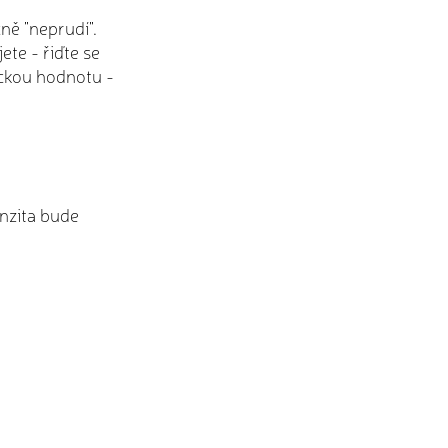
čně "neprudí".
ete - řiďte se
ickou hodnotu -
enzita bude