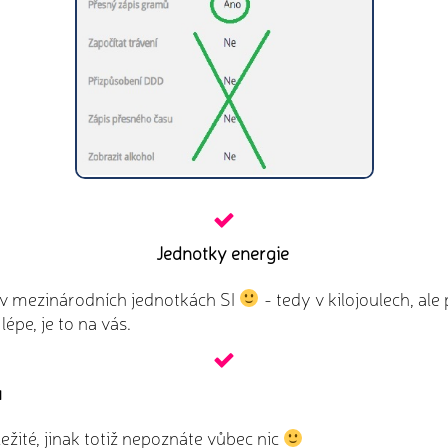
Jednotky energie
 v mezinárodních jednotkách SI
- tedy v kilojoulech, al
lépe, je to na vás.
ů
ležité, jinak totiž nepoznáte vůbec nic