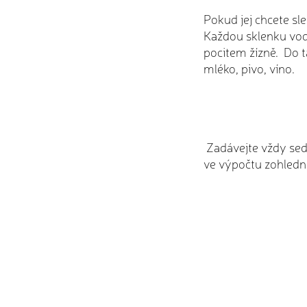
Pokud jej chcete sl
Každou sklenku vody 
pocitem žízně. Do t
mléko, pivo, víno.
Zadávejte vždy seda
ve výpočtu zohled