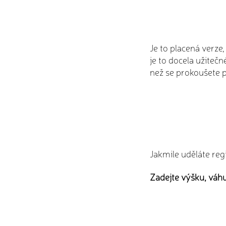
Je to placená verze,
je to docela užitečn
než se prokoušete 
Jakmile uděláte regi
Zadejte výšku, váh