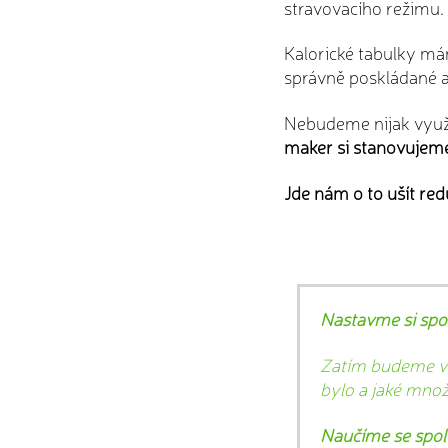
stravovacího režimu.
Kalorické tabulky má
správně poskládané a 
Nebudeme nijak využí
maker si stanovujeme
Jde nám o to ušít re
Nastavme si spol
Zatím budeme vy
bylo a jaké množ
Naučíme se spole