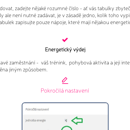
edovat, zadejte nějaké rozumné číslo - ať vás tabulky zbyte
ale není nutné zadávat, je v zásadě jedno, kolik toho vypij
abulek zapisujte pouze nápoje, které mají nějakou energet
Energetický výdej
vé zaměstnání - váš trénink, pohybová aktivita a její int
něna jiným způsobem.
Pokročilá nastavení