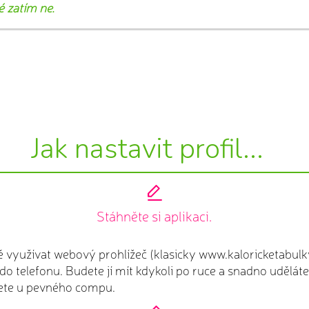
ré zatím ne.
Jak nastavit profil...
Stáhněte si aplikaci.
yužívat webový prohlížeč (klasicky www.kaloricketabulky.c
i do telefonu. Budete jí mít kdykoli po ruce a snadno udělá
dete u pevného compu.