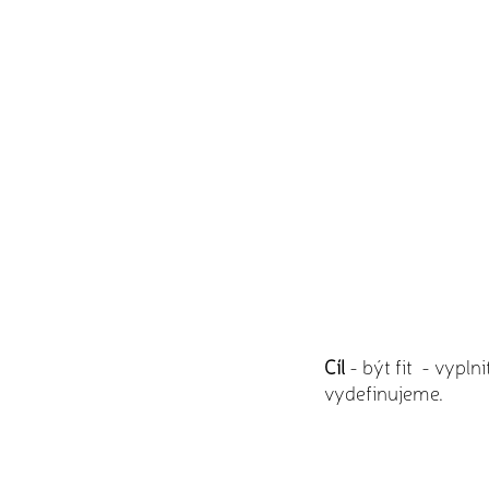
Cíl
- být fit - vypln
vydefinujeme.