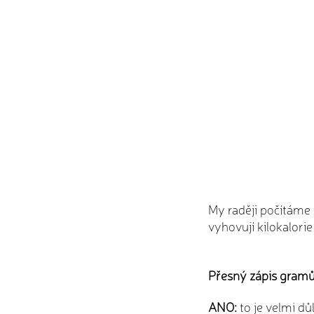
My raději počítáme
vyhovují kilokalorie 
Přesný zápis gram
ANO:
to je velmi dů