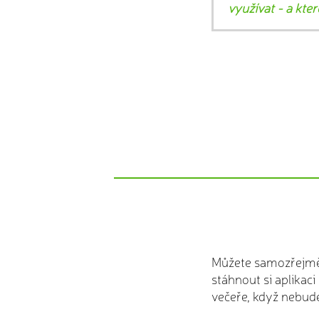
využívat - a kte
Můžete samozřejmě v
stáhnout si aplikac
večeře, když nebu