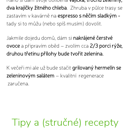
dva krajíčky žitného chleba
. Zhruba v půlce trasy se
zastavím v kavárně na
espresso s něčím sladkým -
tady si to můžu (nebo spíš musím) dovolit.
Jakmile dojedu domů, dám si
nakrájené čerstvé
ovoce
a připravím oběd – zvolím cca
2/3 porci rýže,
druhou třetinu přílohy bude tvořit zelenina.
K večeři mi ale už bude stačit
grilovaný hermelín se
zeleninovým salátem
– kvalitní regenerace
zaručena.
Tipy a (stručné) recepty