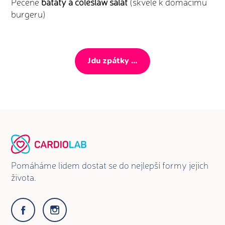
Pečené
batáty a coleslaw salát
(skvělé k domácímu
burgeru)
Jdu zpátky ...
Pomáháme lidem dostat se do nejlepší formy jejich
života.