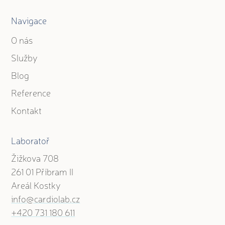
Navigace
O nás
Služby
Blog
Reference
Kontakt
Laboratoř
Žižkova 708
261 01 Příbram II
Areál Kostky
info@cardiolab.cz
+420 731 180 611