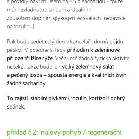
a povidly navrch. Jsem na 45 g sacharidů - takže
mám zvládnutou snídani a ideálním
způsobemdoplním glykogen ve svalech (nezávisle
na inzulínu).
Pak budu sedět celý den v kanceláři, domů půjdu
pěšky. V poledne si tedy
přihodím k zeleninové
příloze tři lžíce rýže.
Večer mě žádná fyzická aktivita
nečeká, takže bude jen
velký zeleninový salát
a pečený losos – spousta energie a kvalitních živin,
žádné sacharidy.
To zajistí stabilní glykémii, inzulín, kortizol i dobrý
spánek.
příklad č.2: nulový pohyb / regenerační