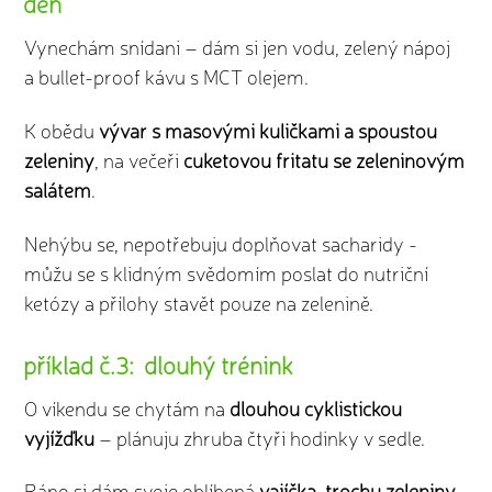
den
Vynechám snídani – dám si jen vodu, zelený nápoj
a bullet-proof kávu s MCT olejem.
K obědu
vývar s masovými kuličkami a spoustou
zeleniny
, na večeři
cuketovou fritatu se zeleninovým
salátem
.
Nehýbu se, nepotřebuju doplňovat sacharidy -
můžu se s klidným svědomím poslat do nutriční
ketózy a přílohy stavět pouze na zelenině.
příklad č.3: dlouhý trénink
O víkendu se chytám na
dlouhou cyklistickou
vyjížďku
– plánuju zhruba čtyři hodinky v sedle.
Ráno si dám svoje oblíbená
vajíčka, trochu zeleniny,