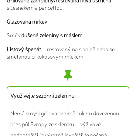
Grilované žampiony/restovaná hlíva ústřičná
s česnekem a pancettou,
Glazovaná mrkev
Směs
dušené zeleniny s máslem
Listový špenát
– restovaný na slanině nebo se
smetanou či kokosovým mlékem
Využívejte sezónní zeleninu.
Nemá smysl grilovat v zimě cuketu dovezenou
přes půl Evropy ze skleníku – výživově
hodnotnější (a výrazně levnější) je pečená