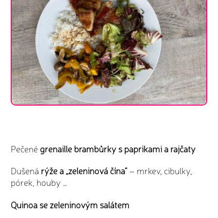
Pečené
grenaille brambůrky s paprikami a rajčaty
Dušená
rýže a „zeleninová čína“
– mrkev, cibulky,
pórek, houby …
Quinoa se zeleninovým salátem