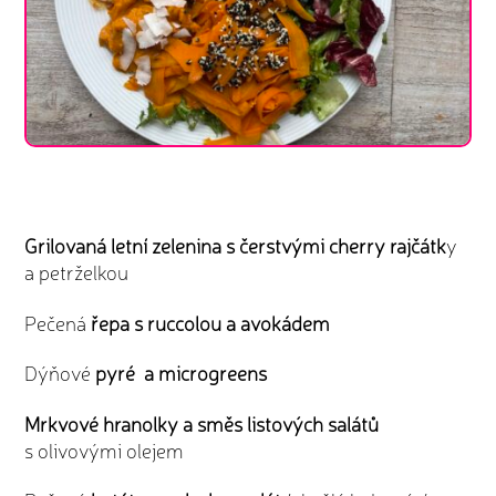
Grilovaná letní zelenina s čerstvými cherry rajčátk
y
a petrželkou
Pečená
řepa s ruccolou a avokádem
Dýňové
pyré a microgreens
Mrkvové hranolky a směs listových salátů
s olivovými olejem