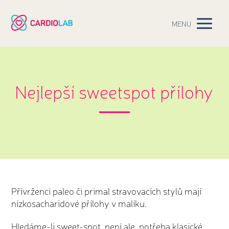
MENU
Nejlepší sweetspot přílohy
Přívrženci paleo či primal stravovacích stylů mají
nízkosacharidové přílohy v malíku.
Hledáme-li sweet-spot, není ale potřeba klasické