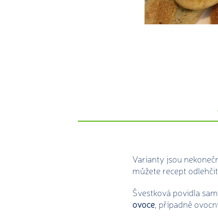
Varianty jsou nekoneč
můžete recept odlehči
Švestková povidla samo
ovoce
, případně ovocn