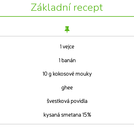
Základní recept
1 vejce
1 banán
10 g kokosové mouky
ghee
švestková povidla
kysaná smetana 15%