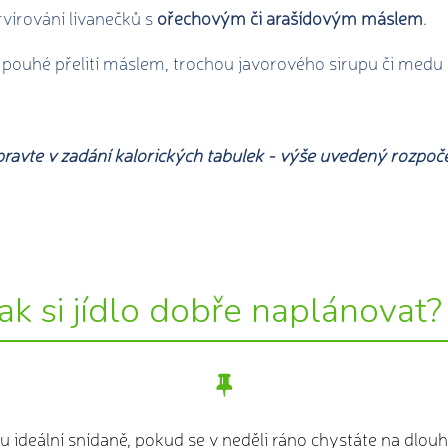
rvírování lívanečků s
ořechovým či arašídovým máslem
.
 pouhé přelití máslem, trochou javorového sirupu či medu 
pravte v zadání kalorických tabulek - výše uvedený rozpoče
Jak si jídlo dobře naplánovat
 ideální snídaně, pokud se v neděli ráno chystáte na dlou