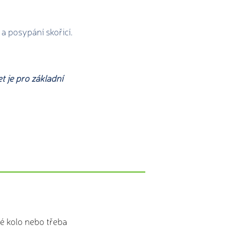
a posypání skořicí.
t je pro základní
?
hé kolo nebo třeba