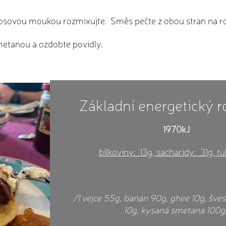
kosovou moukou rozmixujte. Směs pečte z obou stran na r
metanou a ozdobte povidly.
Základní energetický 
1970kJ
bílkoviny: 13g, sacharidy: 31g, t
/1 vejce 55g, banán 90g, ghee 10g, šve
10g, kysaná smetana 100g