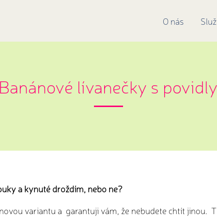
O nás
Slu
Banánové lívanečky s povidl
mouky a kynuté droždím, nebo ne?
ovou variantu a garantuji vám, že nebudete chtít jinou. T