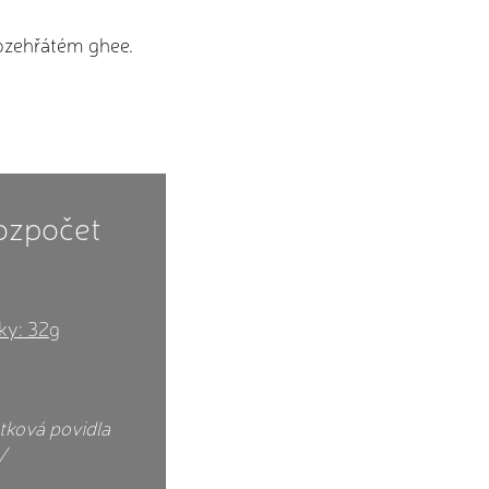
ozehřátém ghee.
rozpočet
uky: 32g
stková povidla
/