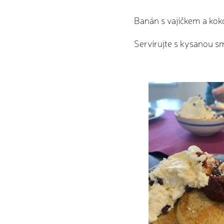
Banán s vajíčkem a ko
Servírujte s kysanou s