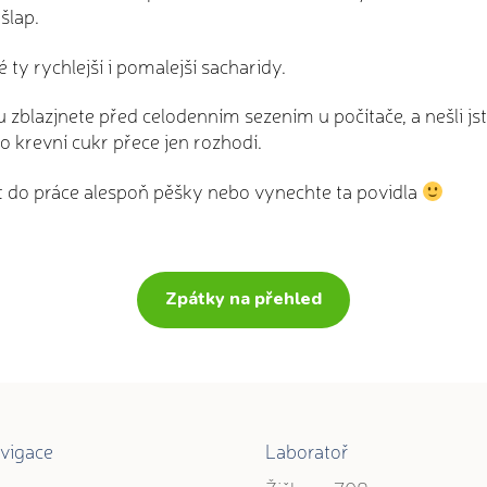
ýšlap.
 ty rychlejší i pomalejší sacharidy.
 zblazjnete před celodenním sezením u počítače, a nešli js
o krevní cukr přece jen rozhodí.
ít do práce alespoň pěšky nebo vynechte ta povidla
Zpátky na přehled
vigace
Laboratoř