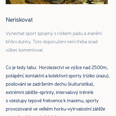
Neriskovat
Vynechat sport spojený s rizikem pádu a zranění
břišní dutiny. Toto doporučení není třeba snad
vůbec komentovat.
Co je tedy tabu: Horolezectví ve výšce nad 2500m,
potápění, kontaktní a kolektivní sporty (riziko úrazu),
posilování se zadržením dechu (kulturistika),
extrémní zátěže-sprinty, intervalový trénink
s vzestupy tepové frekvence k maximu, sporty
provozované ve velkém horku-vytrvalostní zátěže