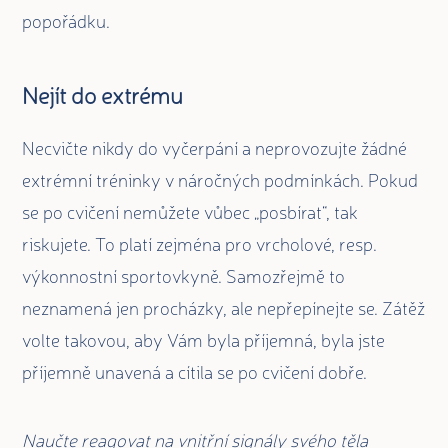
popořádku.
Nejít do extrému
Necvičte nikdy do vyčerpání a neprovozujte žádné
extrémní tréninky v náročných podmínkách. Pokud
se po cvičení nemůžete vůbec „posbírat“, tak
riskujete. To platí zejména pro vrcholové, resp.
výkonnostní sportovkyně. Samozřejmě to
neznamená jen procházky, ale nepřepínejte se. Zátěž
volte takovou, aby Vám byla příjemná, byla jste
příjemně unavená a cítila se po cvičení dobře.
Naučte reagovat na vnitřní signály svého těla