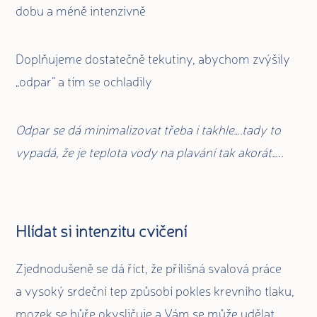
dobu a méně intenzivně
Doplňujeme dostatečně tekutiny, abychom zvýšily
„odpar“ a tím se ochladily
Odpar se dá minimalizovat třeba i takhle….tady to
vypadá, že je teplota vody na plavání tak akorát…..
Hlídat si intenzitu cvičení
Zjednodušeně se dá říct, že přílišná svalová práce
a vysoký srdeční tep způsobí pokles krevního tlaku,
mozek se hůře okysličuje a Vám se může udělat