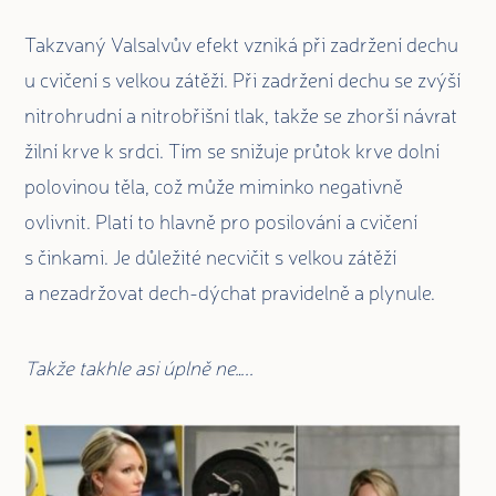
Takzvaný Valsalvův efekt vzniká při zadržení dechu
u cvičení s velkou zátěží. Při zadržení dechu se zvýší
nitrohrudní a nitrobřišní tlak, takže se zhorší návrat
žilní krve k srdci. Tím se snižuje průtok krve dolní
polovinou těla, což může miminko negativně
ovlivnit. Platí to hlavně pro posilování a cvičení
s činkami. Je důležité necvičit s velkou zátěží
a nezadržovat dech-dýchat pravidelně a plynule.
Takže takhle asi úplně ne…..