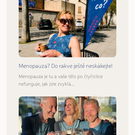
Menopauza? Do rakve ještě neskákejte!
Menopauza je tu a vaše tělo po čtyřicítce
nefunguje, jak jste zvyklá.…