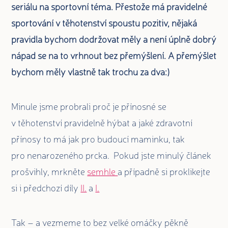
seriálu na sportovní téma. Přestože má pravidelné
sportování v těhotenství spoustu pozitiv, nějaká
pravidla bychom dodržovat měly a není úplně dobrý
nápad se na to vrhnout bez přemýšlení. A přemýšlet
bychom měly vlastně tak trochu za dva:)
Minule jsme probrali proč je přínosné se
v těhotenství pravidelně hýbat a jaké zdravotní
přínosy to má jak pro budoucí maminku, tak
pro nenarozeného prcka. Pokud jste minulý článek
prošvihly, mrkněte
semhle
a případně si proklikejte
si i předchozí díly
II.
a
I.
Tak – a vezmeme to bez velké omáčky pěkně