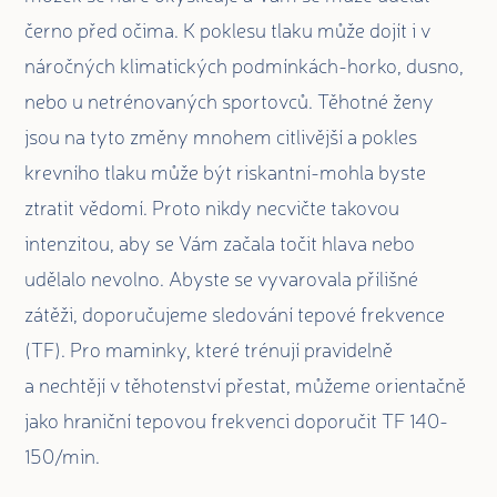
černo před očima. K poklesu tlaku může dojít i v
náročných klimatických podmínkách-horko, dusno,
nebo u netrénovaných sportovců. Těhotné ženy
jsou na tyto změny mnohem citlivější a pokles
krevního tlaku může být riskantní-mohla byste
ztratit vědomí. Proto nikdy necvičte takovou
intenzitou, aby se Vám začala točit hlava nebo
udělalo nevolno. Abyste se vyvarovala přílišné
zátěži, doporučujeme sledování tepové frekvence
(TF). Pro maminky, které trénují pravidelně
a nechtějí v těhotenství přestat, můžeme orientačně
jako hraniční tepovou frekvenci doporučit TF 140-
150/min.