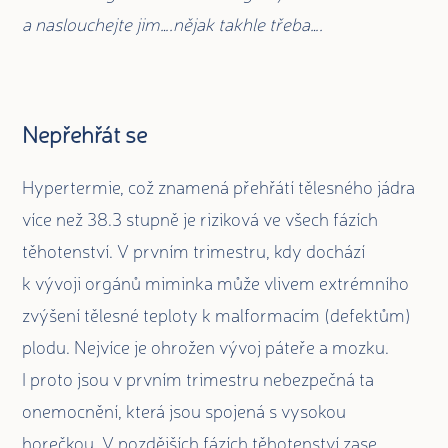
a naslouchejte jim….nějak takhle třeba….
Nepřehřát se
Hypertermie, což znamená přehřátí tělesného jádra
více než 38.3 stupně je riziková ve všech fázích
těhotenství. V prvním trimestru, kdy dochází
k vývoji orgánů miminka může vlivem extrémního
zvýšení tělesné teploty k malformacím (defektům)
plodu. Nejvíce je ohrožen vývoj páteře a mozku.
I proto jsou v prvním trimestru nebezpečná ta
onemocnění, která jsou spojená s vysokou
horečkou. V pozdějších fázích těhotenství zase