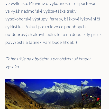
ve wellnesu. Mluvíme o výkonnostním sportování
ve vyšší nadmořské výšce-těžké treky,
vysokohorské výstupy, ferraty, běžkové lyžování či
cyklistika. Pokud jste milovnice podobných
outdoorových aktivit, odložte to na dobu, kdy prcek
povyroste a tatínek Vám bude hlídat:))
Tohle už je na obyčejnou procházku už krapet
vysoko…..