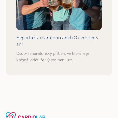
Reportáž z maratonu aneb O čem ženy
sní
Osobní maratonský příběh, ve kterém je
krásně vidět, že výkon není jen…