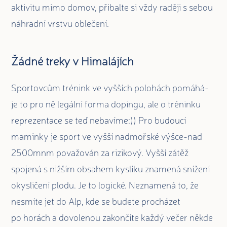
aktivitu mimo domov, přibalte si vždy raději s sebou
náhradní vrstvu oblečení.
Žádné treky v Himalájích
Sportovcům trénink ve vyšších polohách pomáhá-
je to pro ně legální forma dopingu, ale o tréninku
reprezentace se teď nebavíme:)) Pro budoucí
maminky je sport ve vyšší nadmořské výšce-nad
2500mnm považován za rizikový. Vyšší zátěž
spojená s nižším obsahem kyslíku znamená snížení
okysličení plodu. Je to logické. Neznamená to, že
nesmíte jet do Alp, kde se budete procházet
po horách a dovolenou zakončíte každý večer někde