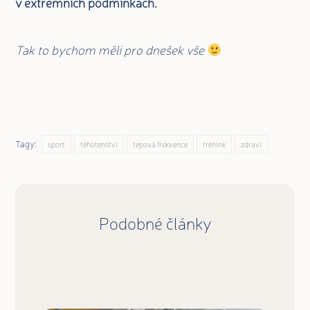
v extrémních podmínkách.
Tak to bychom měli pro dnešek vše
Tagy:
sport
těhotenství
tepová frekvence
trénink
zdraví
Podobné články