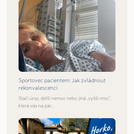
Sportovec pacientem: Jak zvládnout
rekonvalescenci
Stačí úraz, delší nemoc nebo jiná „vyšší moc“,
která vás na pár…