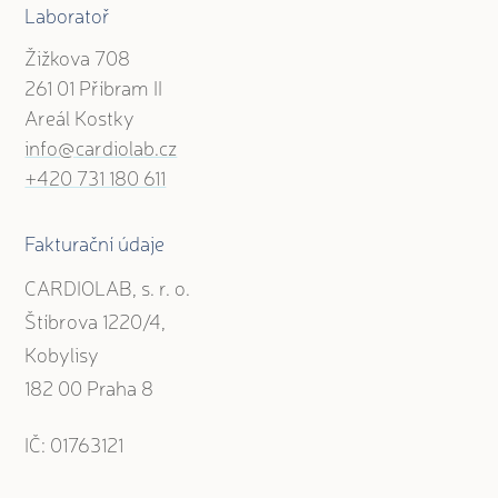
Laboratoř
Žižkova 708
261 01 Příbram II
Areál Kostky
info@cardiolab.cz
+420 731 180 611
Fakturační údaje
CARDIOLAB, s. r. o.
Štíbrova 1220/4,
Kobylisy
182 00 Praha 8
IČ: 01763121