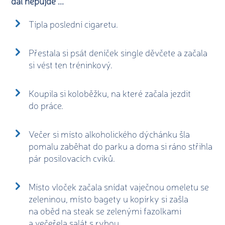
dál nepůjde ...
Típla poslední cigaretu.
Přestala si psát deníček single děvčete a začala
si vést ten tréninkový.
Koupila si koloběžku, na které začala jezdit
do práce.
Večer si místo alkoholického dýchánku šla
pomalu zaběhat do parku a doma si ráno střihla
pár posilovacích cviků.
Místo vloček začala snídat vaječnou omeletu se
zeleninou, místo bagety u kopírky si zašla
na oběd na steak se zelenými fazolkami
a večeřela salát s rybou.