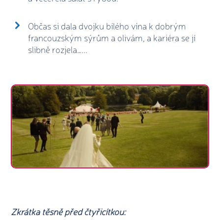
Občas si dala dvojku bílého vína k dobrým
francouzským sýrům a olivám, a kariéra se jí
slibně rozjela…...
Zkrátka těsně před čtyřicítkou: