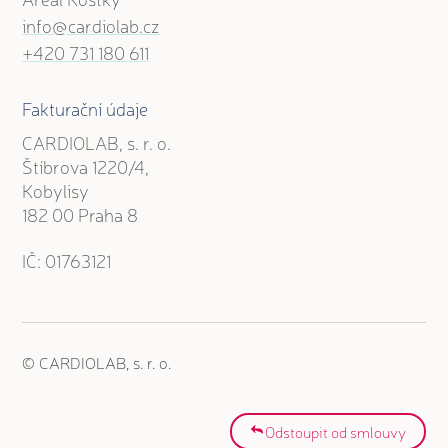
info@cardiolab.cz
+420 731 180 611
Fakturační údaje
CARDIOLAB, s. r. o.
Štíbrova 1220/4,
Kobylisy
182 00 Praha 8
IČ: 01763121
© CARDIOLAB, s. r. o.
Odstoupit od smlouvy