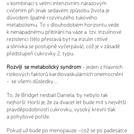
v kombinaci s velmi intenzivním nárazovým
cvičením při jinak sedavém způsobu života je
důvodem špatně rozvinutého tukového
metabolismu. To v dlouhodobém horizontu vede
k nenápadnému přibírání na váze a tzv. inzulinové
rezistenci (tělo přestává být na inzulin citlivé
a slinivka se postupně vyčerpává), což je v zásadě
předstupeň cukrovky 2. typu.
Rozvíjí se metabolický syndrom
- jeden z hlavních
rizikových faktorů kardiovaskulárních onemocnění
- se všemi důsledky....
To, že Bridget nesbalí Daniela, by nebylo tak
nejhorší. Horší je, že za dvacet let bude mít s největší
pravděpodobností cukrovku, vysoký krevní tlak
a pohybové potíže.
Pokud už bude po menopauze –což se po padesátce