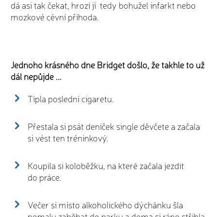
dá asi tak čekat, hrozí jí tedy bohužel infarkt nebo
mozkové cévní příhoda.
Jednoho krásného dne Bridget došlo, že takhle to už
dál nepůjde ...
Típla poslední cigaretu.
Přestala si psát deníček single děvčete a začala
si vést ten tréninkový.
Koupila si koloběžku, na které začala jezdit
do práce.
Večer si místo alkoholického dýchánku šla
pomalu zaběhat do parku a doma si ráno střihla