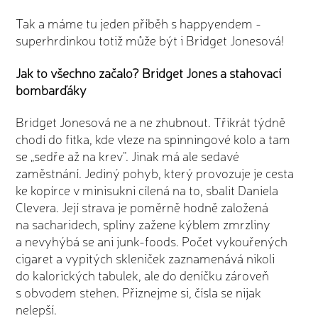
Tak a máme tu jeden příběh s happyendem -
superhrdinkou totiž může být i Bridget Jonesová!
Jak to všechno začalo? Bridget Jones a stahovací
bombarďáky
Bridget Jonesová ne a ne zhubnout. Třikrát týdně
chodí do fitka, kde vleze na spinningové kolo a tam
se „sedře až na krev“. Jinak má ale sedavé
zaměstnání. Jediný pohyb, který provozuje je cesta
ke kopírce v minisukni cílená na to, sbalit Daniela
Clevera. Její strava je poměrně hodně založená
na sacharidech, splíny zažene kýblem zmrzliny
a nevyhýbá se ani junk-foods. Počet vykouřených
cigaret a vypitých skleniček zaznamenává nikoli
do kalorických tabulek, ale do deníčku zároveň
s obvodem stehen. Přiznejme si, čísla se nijak
nelepší.