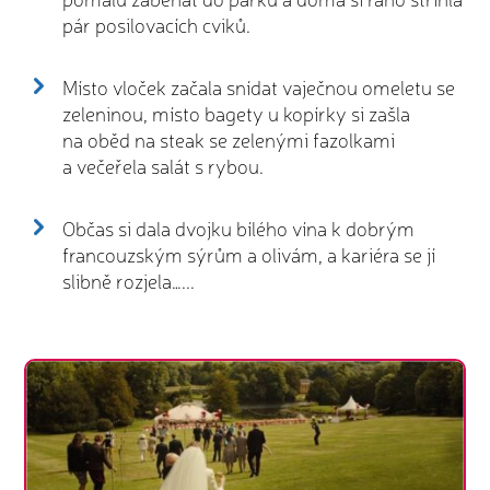
pár posilovacích cviků.
Místo vloček začala snídat vaječnou omeletu se
zeleninou, místo bagety u kopírky si zašla
na oběd na steak se zelenými fazolkami
a večeřela salát s rybou.
Občas si dala dvojku bílého vína k dobrým
francouzským sýrům a olivám, a kariéra se jí
slibně rozjela…...