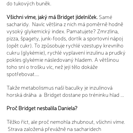
do tukových buněk.
Všichni víme, jaký má Bridget jídelníček.
Samé
sacharidy. Navíc většina z nich má poměrně hodně
vysoký glykemický index. Pamatujete? Zmrzlina,
pizza, špagety, junk-foods, dortík a sportovní nápoj
(opět cukr). To způsobuje rychlé vzestupy krevního
cukru (glykémie), rychlé vyplavení inzulinu a prudký
pokles glykémie následovaný hladem. A většinou
toho sní o trošku víc, než její tělo dokáže
spotřebovat....
Takže metabolismus naší baculky je inzulínová
horská dráha a Bridget dostane po tréninku hlad ...
Proč Bridget nesbalila Daniela?
Těžko říct, ale proč nemohla zhubnout, všichni víme.
Strava založená převážně na sacharidech