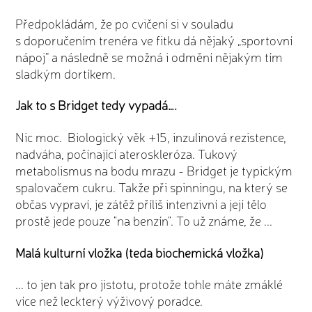
Předpokládám, že po cvičení si v souladu
s doporučením trenéra ve fitku dá nějaký „sportovní
nápoj“ a následně se možná i odmění nějakým tím
sladkým dortíkem.
Jak to s Bridget tedy vypadá….
Nic moc. Biologický věk +15, inzulinová rezistence,
nadváha, počínající ateroskleróza. Tukový
metabolismus na bodu mrazu - Bridget je typickým
spalovačem cukru. Takže při spinningu, na který se
občas vypraví, je zátěž příliš intenzivní a její tělo
prostě jede pouze "na benzín". To už známe, že ...
Malá kulturní vložka (teda biochemická vložka)
... to jen tak pro jistotu, protože tohle máte zmáklé
více než leckterý výživový poradce.