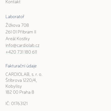
Kontakt
Laboratoř
Žižkova 708
261 01 Příbram II
Areál Kostky
info@cardiolab.cz
+420 731 180 611
Fakturační údaje
CARDIOLAB, s. r. o.
Štíbrova 1220/4,
Kobylisy
182 00 Praha 8
IČ: 01763121