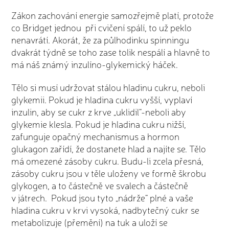
Zákon zachování energie samozřejmě platí, protože
co Bridget jednou při cvičení spálí, to už peklo
nenavrátí. Akorát, že za půlhodinku spinningu
dvakrát týdně se toho zase tolik nespálí a hlavně to
má náš známý inzulíno-glykemický háček.
Tělo si musí udržovat stálou hladinu cukru, neboli
glykemii. Pokud je hladina cukru vyšší, vyplaví
inzulin, aby se cukr z krve „uklidil“-neboli aby
glykemie klesla. Pokud je hladina cukru nižší,
zafunguje opačný mechanismus a hormon
glukagon zařídí, že dostanete hlad a najíte se. Tělo
má omezené zásoby cukru. Budu-li zcela přesná,
zásoby cukru jsou v těle uloženy ve formě škrobu
glykogen, a to částečně ve svalech a částečně
v játrech. Pokud jsou tyto „nádrže“ plné a vaše
hladina cukru v krvi vysoká, nadbytečný cukr se
metabolizuje (přemění) na tuk a uloží se