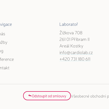
vigace
Laboratoř
Žižkova 708
nás
261 01 Příbram II
užby
Areál Kostky
og
info@cardiolab.cz
+420 731 180 611
ference
ntakt
Všeobecné obchodní 
Odstoupit od smlouvy