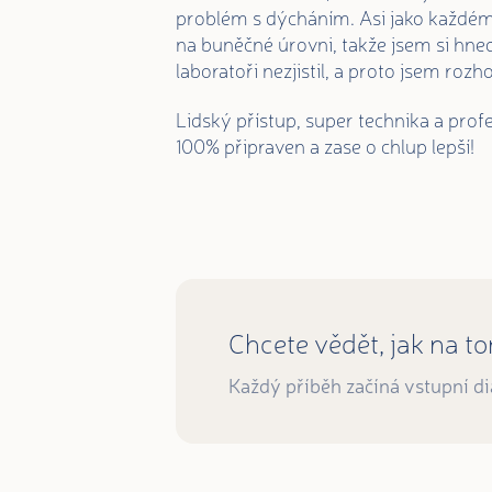
problém s dýcháním. Asi jako každému 
na buněčné úrovni, takže jsem si hned 
laboratoři nezjistil, a proto jsem rozh
Lidský přístup, super technika a prof
100% připraven a zase o chlup lepší!
Chcete vědět, jak na t
Každý příběh začíná vstupní d