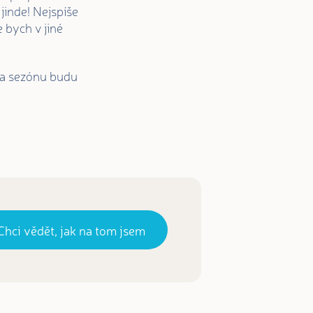
jinde! Nejspíše
 bych v jiné
 Na sezónu budu
Chci vědět, jak na tom jsem