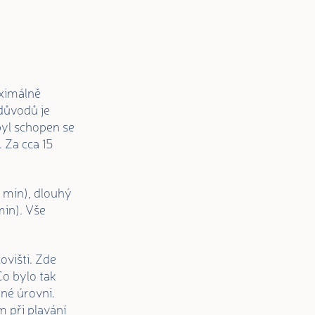
aximálně
 důvodů je
byl schopen se
 Za cca 15
 min), dlouhý
min). Vše
ovišti. Zde
Co bylo tak
né úrovni.
 při plavání