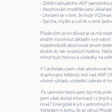
• Zjištění aktuálního AEP (aerobního
• Absolvování modifikované „lékařské
• Utvrzení se v tom, že moje VO2max 
• Sprcha, mýdlo a ručník v ceně (jedn
Především první důvod je za mě nejst
snažím rozvinout základní vytrvalost 
nejjednodušší absolvovat jenom jeden 
dostat do tak vysokých hodnot. Nejča
minut bylo hotovo a výsledky na svět
V Cardiolabu jsem však absolvoval te
stupňovaný běžecký test nad ANP (30
včetně výkladu výsledků zabralo 6 hod
Po ukončení testů jsem byl mile přek
jsem však dostal informace i z jiných
nové? Energické krytí v jednotlivých
Vzhledem k tomu, že se věnuji 9hodi