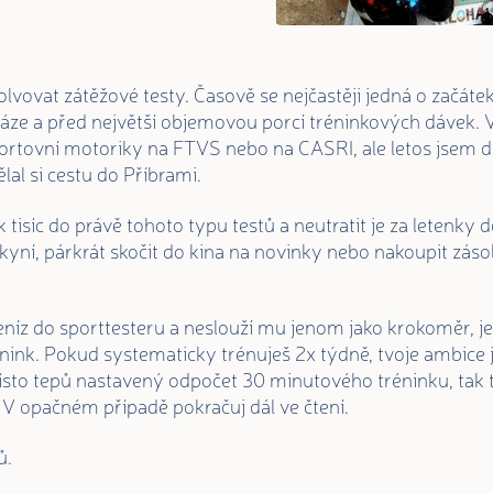
lvovat zátěžové testy. Časově se nejčastěji jedná o začáte
ze a před největší objemovou porcí tréninkových dávek. V
portovní motoriky na FTVS nebo na CASRI, ale letos jsem d
lal si cestu do Příbrami.
isíc do právě tohoto typu testů a neutratit je za letenky d
ítelkyní, párkrát skočit do kina na novinky nebo nakoupit zá
níz do sporttesteru a neslouží mu jenom jako krokoměr, je
énink. Pokud systematicky trénuješ 2x týdně, tvoje ambice 
místo tepů nastavený odpočet 30 minutového tréninku, tak
 V opačném případě pokračuj dál ve čtení.
ů.