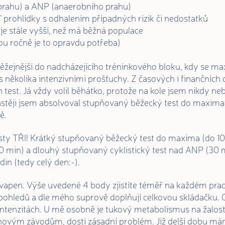
 prahu) a ANP (anaerobního prahu)
“ prohlídky s odhalením případných rizik či nedostatků
je stále vyšší, než má běžná populace
ou ročně je to opravdu potřeba)
ěžejnější do nadcházejícího tréninkového bloku, kdy se m
s několika intenzivními prošťuchy. Z časových i finančních
test. Já vždy volil běhátko, protože na kole jsem nikdy ne
stěji jsem absolvoval stupňovaný běžecký test do maxima.
ě.
sty TŘI! Krátký stupňovaný běžecký test do maxima (do 10
 min) a dlouhý stupňovaný cyklistický test nad ANP (30 
in (tedy celý den:-).
vapen. Výše uvedené 4 body zjistíte téměř na každém prac
 pohledů a dle mého suprově doplňují celkovou skládačku. 
 intenzitách. U mě osobně je tukový metabolismus na žalost
novým závodům, dosti zásadní problém. Již delší dobu mám