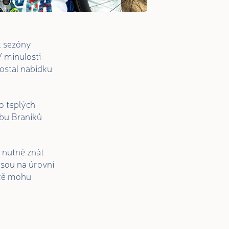
k sezóny
 minulosti
ostal nabídku
o teplých
sobu Braníků
 nutné znát
jsou na úrovni
 tě mohu