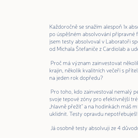
Každoročně se snažím alespoň 1x abso
po úspěšném absolvování přípravné fá
jsem testy absolvoval v Laboratoři s
od Michala Štefaniče z Cardiolab a udě
Proč má význam zainvestovat několik t
krajin, několik kvalitních večeří s př
na jeden rok dopředu?
Pro toho, kdo zainvestoval nemalý pe
svoje tepové zóny pro efektivnější tr
„hlavně přežít“ a na hodinkách máš 
uklidnit. Testy opravdu nepotřebuješ!
Já osobně testy absolvuji ze 4 důvod