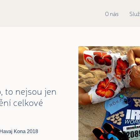
O nás
Slu
, to nejsou jen
ění celkové
M Havaj Kona 2018