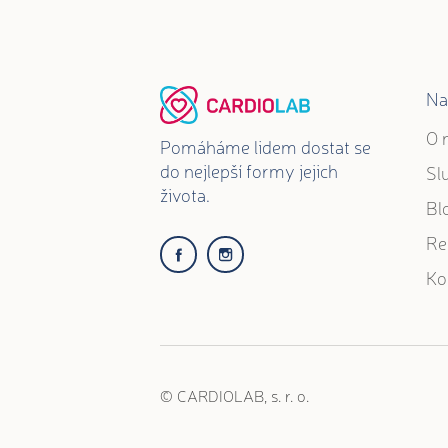
Na
O 
Pomáháme lidem dostat se
do nejlepší formy jejich
Sl
života.
Bl
Re
Ko
© CARDIOLAB, s. r. o.