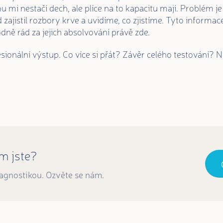
mi nestačí dech, ale plíce na to kapacitu mají. Problém je 
zajistil rozbory krve a uvidíme, co zjistíme. Tyto informace
odně rád za jejich absolvování právě zde.
esionální výstup. Co více si přát? Závěr celého testování?
om jste?
iagnostikou. Ozvěte se nám.