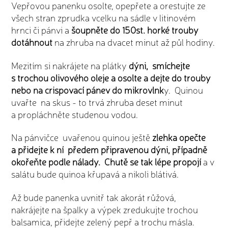
Vepřovou panenku osolte, opepřete a orestujte ze
všech stran zprudka vcelku na sádle v litinovém
hrnci či pánvi a
šoupněte do 150st. horké trouby
dotáhnout
na zhruba na dvacet minut až půl hodiny.
Mezitím si nakrájete na plátky
dýni, smíchejte
s trochou olivového oleje a osolte a dejte do trouby
nebo na crispovací pánev do mikrovlnk
y. Quinou
uvařte na skus - to trvá zhruba deset minut
a propláchněte studenou vodou.
Na pánvičce uvařenou quinou ještě
zlehka opečte
a přidejte k ní předem připravenou dýni, případně
okořeňte podle nálady. Chutě se tak lépe propojí
a v
salátu bude quinoa křupavá a nikoli blátivá.
Až bude panenka uvnitř tak akorát růžová,
nakrájejte na špalky a výpek zredukujte trochou
balsamica, přidejte zelený pepř a trochu másla.