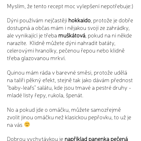
Myslím, že tento recept moc vylepšení nepotřebuje:)
Dýni používám nejčastěji
hokkaido
, protože je dobře
dostupná a občas mám i nějakou svojí ze zahrádky,
ale vynikající je třeba
muškátová
, pokud na ni někde
narazíte. Klidně můžete dýni nahradit batáty,
celerovými hranolky, pečenou řepou nebo klidně
třeba glazovanou mrkví.
Quinou mám ráda v barevné směsi, protože udělá
na talíři pěkný efekt, stejně tak jako dávám přednost
"baby-leafs" salátu, kde jsou tmavé a pestré druhy -
mladé listy řepy, rukola, špenát.
No a pokud jde o omáčku, můžete samozřejmě
zvolit jinou omáčku než klasickou pepřovku, to už je
na vás
Dobrou vychytávkou je
například panenka pečená