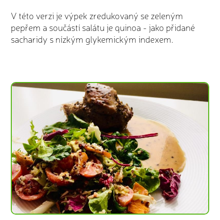
V této verzi je výpek zredukovaný se zeleným
pepřem a součástí salátu je quinoa - jako přidané
sacharidy s nízkým glykemickým indexem.