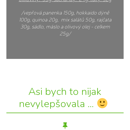
/vepřová panenka 150g, hokkaido dýně
100g, quinoa 20g, mix salátů 50g, rajčata
30g, sádlo, máslo a olivový olej - celkem
25g/
Asi bych to nijak
nevylepšovala ...