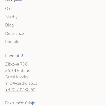
O nás
Služby
Blog
Reference
Kontakt
Laboratoř
Žižkova 708
261 01 Příbram II
Areál Kostky
info@cardiolab.cz
+420 731 180 611
Fakturační údaje