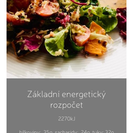
Základní energetický
rozpočet
2270kJ
bílkoviny: 35g, sacharidy: 24g, tuky: 32g