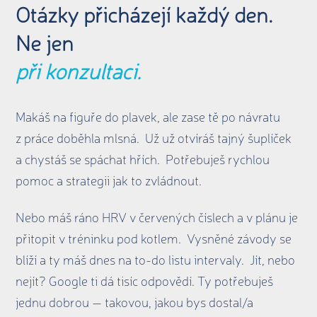
Otázky přicházejí každý den.
Ne jen
při konzultaci.
Makáš na figuře do plavek, ale zase tě po návratu
z práce doběhla mlsná. Už už otvíráš tajný šuplíček
a chystáš se spáchat hřích. Potřebuješ rychlou
pomoc a strategii jak to zvládnout.
Nebo máš ráno HRV v červených číslech a v plánu je
přitopit v tréninku pod kotlem. Vysněné závody se
blíží a ty máš dnes na to-do listu intervaly. Jít, nebo
nejít? Google ti dá tisíc odpovědí. Ty potřebuješ
jednu dobrou — takovou, jakou bys dostal/a