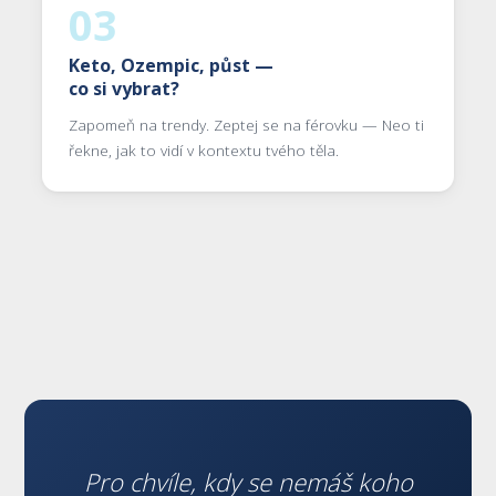
03
Keto, Ozempic, půst —
co si vybrat?
Zapomeň na trendy. Zeptej se na férovku — Neo ti
řekne, jak to vidí v kontextu tvého těla.
Pro chvíle, kdy se nemáš koho