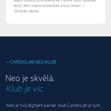
Napiš otázku, pošli jídelníček, trénink nebo výsledky
testů. Neo odpoví konkrétně a bez čekání —
24 hodin denně.
— CARDIOLAB NEO KLUB
Neo je skvělá.
Klub je víc.
Neo je tvůj digitální parťák, klub CardioLab je tým,