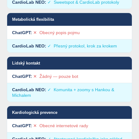
✓ Sweetspot & CardioLab protokoly
Metabolická flexibilita
✕ Obecný popis pojmu
✓ Přesný protokol, krok za krokem
Lidský kontakt
✕ Žádný — pouze bot
✓ Komunita + zoomy s Hankou &
Michalem
Kardiologická prevence
✕ Obecné internetové rady