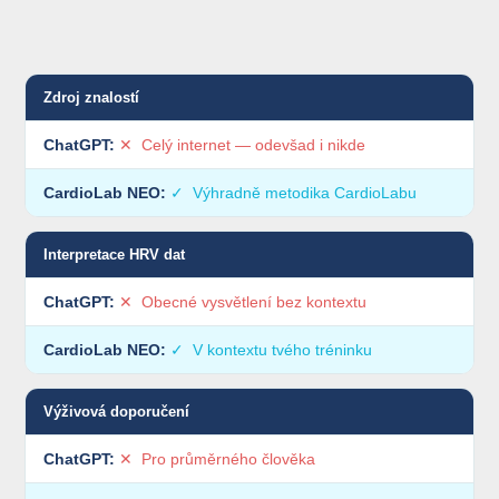
Zdroj znalostí
✕ Celý internet — odevšad i nikde
✓ Výhradně metodika CardioLabu
Interpretace HRV dat
✕ Obecné vysvětlení bez kontextu
✓ V kontextu tvého tréninku
Výživová doporučení
✕ Pro průměrného člověka