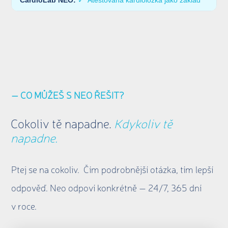
✓ Atestovaná kardioložka jako základ
— CO MŮŽEŠ S NEO ŘEŠIT?
Cokoliv tě napadne.
Kdykoliv tě
napadne.
Ptej se na cokoliv. Čím podrobnější otázka, tím lepší
odpověď. Neo odpoví konkrétně — 24/7, 365 dní
v roce.