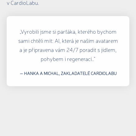
v CardioLabu.
„Vyrobili jsme si parťáka, kterého bychom
sami chtěli mít: AI, která je naším avatarem
a je připravena vám 24/7 poradit s jídlem,
pohybem i regenerací.."
— HANKA A MICHAL, ZAKLADATELÉ CARDIOLABU