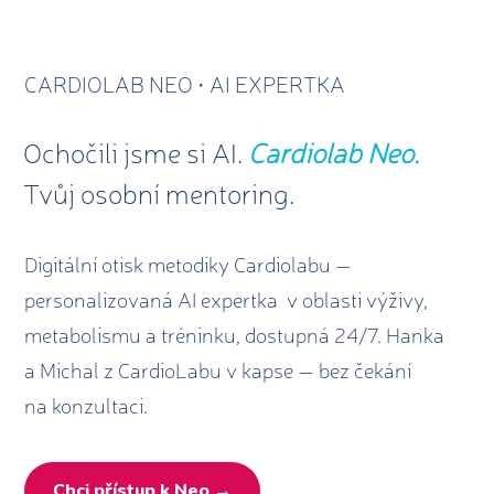
CARDIOLAB NEO • AI EXPERTKA
Ochočili jsme si AI.
Cardiolab Neo.
Tvůj osobní mentoring.
Digitální otisk metodiky Cardiolabu —
personalizovaná AI expertka v oblasti výživy,
metabolismu a tréninku, dostupná 24/7. Hanka
a Michal z CardioLabu v kapse — bez čekání
na konzultaci.
Chci přístup k Neo →