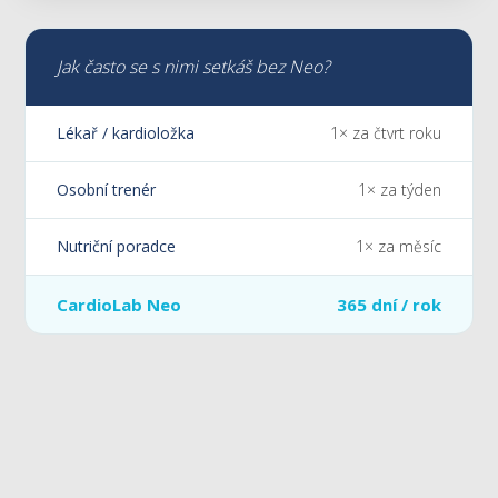
Jak často se s nimi setkáš bez Neo?
Lékař / kardioložka
1× za čtvrt roku
Osobní trenér
1× za týden
Nutriční poradce
1× za měsíc
CardioLab Neo
365 dní / rok