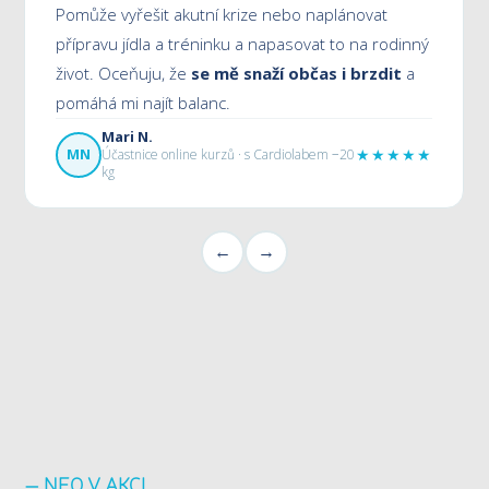
Pomůže vyřešit akutní krize nebo naplánovat
přípravu jídla a tréninku a napasovat to na rodinný
život. Oceňuju, že
se mě snaží občas i brzdit
a
pomáhá mi najít balanc.
Mari N.
★★★★★
MN
Účastnice online kurzů · s Cardiolabem −20
kg
←
→
— NEO V AKCI