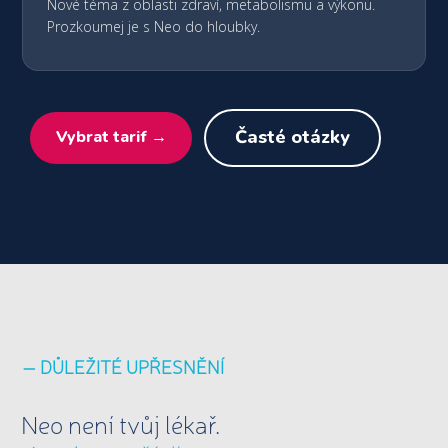
Nové téma z oblasti zdraví, metabolismu a výkonu.
Prozkoumej je s Neo do hloubky.
Časté otázky
Vybrat tarif →
— DŮLEŽITÉ UPŘESNĚNÍ
Neo není tvůj lékař.