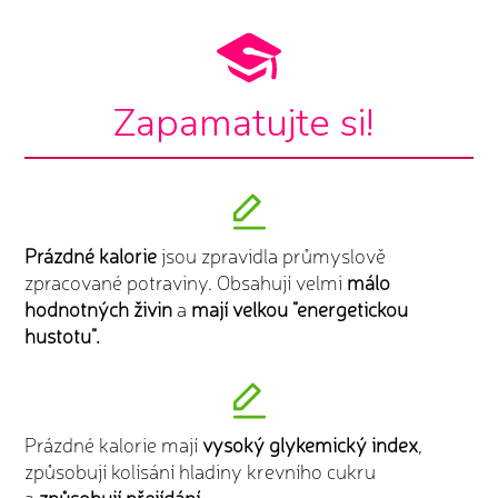
Zapamatujte si!
Prázdné kalorie
jsou zpravidla průmyslově
zpracované potraviny. Obsahují velmi
málo
hodnotných živin
a
mají velkou "energetickou
hustotu".
Prázdné kalorie mají
vysoký glykemický index
,
způsobují kolísání hladiny krevního cukru
a
způsobují přejídání.