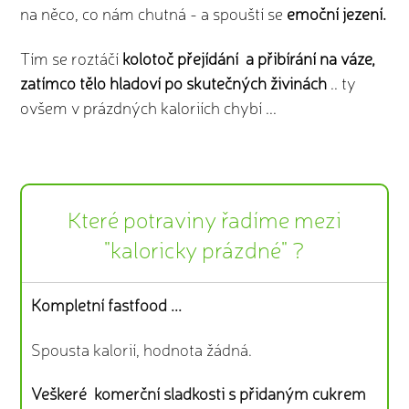
na něco, co nám chutná - a spouští se
emoční jezení.
Tím se roztáčí
kolotoč přejídání a přibírání na váze,
zatímco tělo hladoví po skutečných živinách
.. ty
ovšem v prázdných kaloriích chybí ...
Které potraviny řadíme mezi
"kaloricky prázdné" ?
Kompletní fastfood ...
Spousta kalorií, hodnota žádná.
Veškeré komerční sladkosti s přidaným cukrem