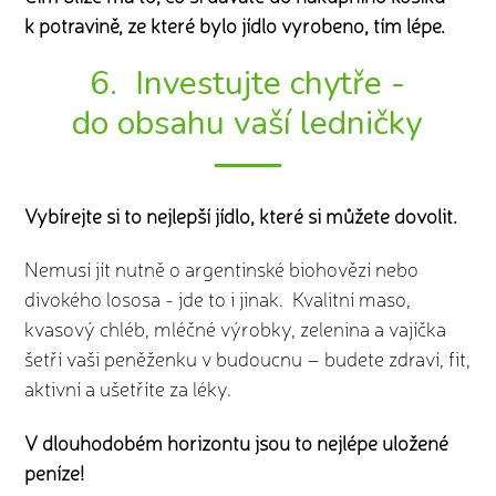
k potravině, ze které bylo jídlo vyrobeno, tím lépe.
6. Investujte chytře -
do obsahu vaší ledničky
Vybírejte si to nejlepší jídlo, které si můžete dovolit.
Nemusí jít nutně o argentinské biohovězí nebo
divokého lososa - jde to i jinak. Kvalitní maso,
kvasový chléb, mléčné výrobky, zelenina a vajíčka
šetří vaši peněženku v budoucnu – budete zdraví, fit,
aktivní a ušetříte za léky.
V dlouhodobém horizontu jsou to nejlépe uložené
peníze!