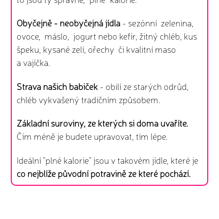
Obyčejně - neobyčejná jídla
- sezónní zelenina,
ovoce, máslo, jogurt nebo kefír, žitný chléb, kus
špeku, kysané zelí, ořechy či kvalitní maso
a vajíčka.
Strava našich babiček
- obilí ze starých odrůd,
chléb vykvašený tradičním způsobem.
Základní suroviny, ze kterých si doma uvaříte.
Čím méně je budete upravovat, tím lépe.
Ideální "plné kalorie" jsou v takovém jídle, které je
co nejblíže původní potravině ze které pochází.