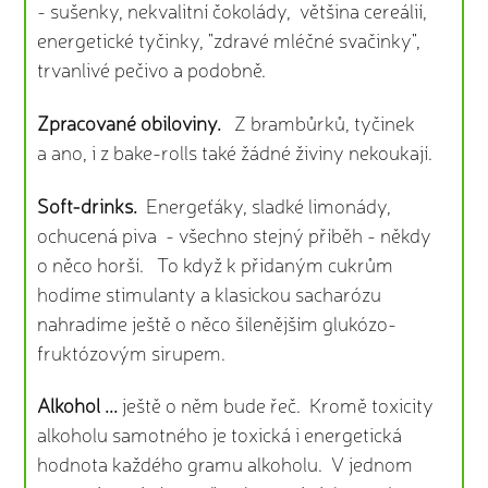
- sušenky, nekvalitní čokolády, většina cereálií,
energetické tyčinky, "zdravé mléčné svačinky",
trvanlivé pečivo a podobně.
Zpracované obiloviny.
Z brambůrků, tyčinek
a ano, i z bake-rolls také žádné živiny nekoukají.
Soft-drinks.
Energeťáky, sladké limonády,
ochucená piva - všechno stejný příběh - někdy
o něco horší. To když k přidaným cukrům
hodíme stimulanty a klasickou sacharózu
nahradíme ještě o něco šílenějším glukózo-
fruktózovým sirupem.
Alkohol ...
ještě o něm bude řeč. Kromě toxicity
alkoholu samotného je toxická i energetická
hodnota každého gramu alkoholu. V jednom