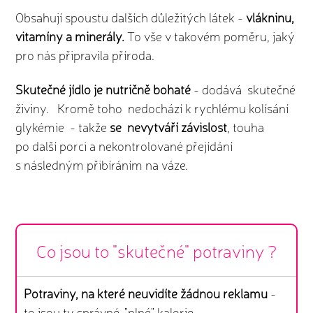
Obsahují spoustu dalších důležitých látek -
vlákninu,
vitamíny a minerály.
To vše v takovém poměru, jaký
pro nás připravila příroda.
Skutečné jídlo je nutričně bohaté
- dodává skutečné
živiny. Kromě toho nedochází k rychlému kolísání
glykémie - takže
se nevytváří závislost
, touha
po další porci a nekontrolované přejídání
s následným přibíráním na váze.
Co jsou to "skutečné" potraviny ?
Potraviny, na které neuvidíte žádnou reklamu
-
to jsou ty správné, "plné" kalorie.