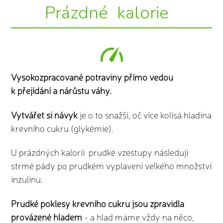
Prázdné kalorie
Vysokozpracované potraviny přímo vedou
k přejídání a nárůstu váhy.
Vytvářet si návyk
je o to snažší, oč více kolísá hladina
krevního cukru (glykémie).
U prázdných kalorií prudké vzestupy následují
strmé pády po prudkém vyplavení velkého množství
inzulínu.
Prudké poklesy krevního cukru jsou zpravidla
provázené hladem
- a hlad máme vždy na něco,