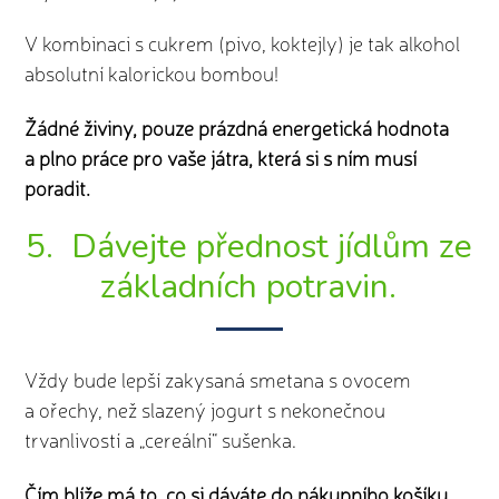
V kombinaci s cukrem (pivo, koktejly) je tak alkohol
absolutní kalorickou bombou!
Žádné živiny, pouze prázdná energetická hodnota
a plno práce pro vaše játra, která si s ním musí
poradit.
5. Dávejte přednost jídlům ze
základních potravin.
Vždy bude lepší zakysaná smetana s ovocem
a ořechy, než slazený jogurt s nekonečnou
trvanlivostí a „cereální“ sušenka.
Čím blíže má to, co si dáváte do nákupního košíku