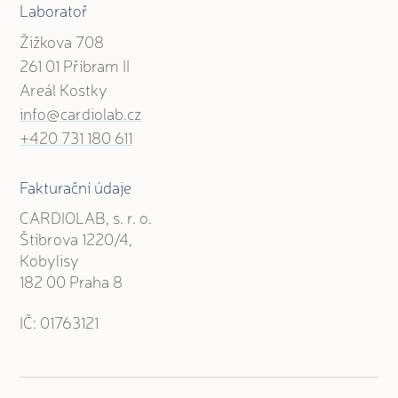
Laboratoř
Žižkova 708
261 01 Příbram II
Areál Kostky
info@cardiolab.cz
+420 731 180 611
Fakturační údaje
CARDIOLAB, s. r. o.
Štíbrova 1220/4,
Kobylisy
182 00 Praha 8
IČ: 01763121