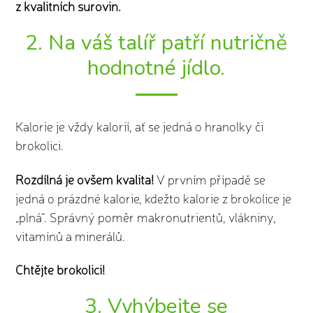
z kvalitních surovin.
2. Na váš talíř patří nutričně
hodnotné jídlo.
Kalorie je vždy kalorií, ať se jedná o hranolky či
brokolici.
Rozdílná je ovšem kvalita!
V prvním případě se
jedná o prázdné kalorie, kdežto kalorie z brokolice je
„plná“. Správný poměr makronutrientů, vlákniny,
vitamínů a minerálů.
Chtějte brokolici!
3. Vyhýbejte se