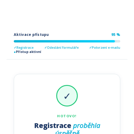
Aktivace přístupu
95 %
Registrace
Odeslání formuláře
Potvrzení e-mailu
Přístup aktivní
✓
HOTOVO!
Registrace
proběhla
úspěšně